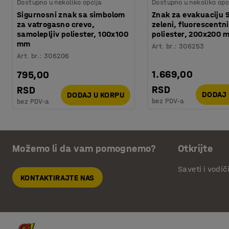
Dostupno u nekoliko opcija
Dostupno u nekoliko opc
Sigurnosni znak sa simbolom
Znak za evakuaciju 9
za vatrogasno crevo,
zeleni, fluorescentni
samolepljiv poliester, 100x100
poliester, 200x200 
mm
Art. br.
:
306253
Art. br.
:
306206
1.669,00
795,00
RSD
RSD
DODAJ 
DODAJ U KORPU
bez PDV-a
bez PDV-a
Možemo li da vam pomognemo?
Otkrijte
Saveti i vodič
KONTAKTIRAJTE NAS