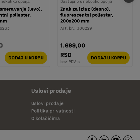
nekoliko opcija
Dostupno u nekoliko opcija
smeravanje (levo),
Znak za izlaz (desno),
ntni poliester,
fluorescentni poliester,
 mm
200x200 mm
6233
Art. br.
:
306229
0
1.669,00
RSD
DODAJ U KORPU
DODAJ U KORPU
bez PDV-a
Uslovi prodaje
Uslovi prodaje
Politika privatnosti
O kolačićima