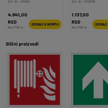
Art. br.
:
13992
Art. br.
:
114565
4.941,00
1.137,00
RSD
RSD
DODAJ U KORPU
DODAJ 
bez PDV-a
bez PDV-a
Slični proizvodi