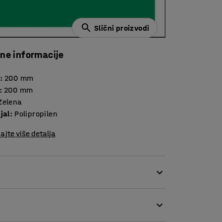
Slični proizvodi
čne informacije
:
200
mm
:
200
mm
Zelena
jal
:
Polipropilen
ajte više detalja
naci omogućavaju brzo i lako pronalaženje
om okruženju.