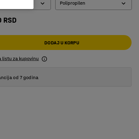
Polipropilen
0 RSD
Lepljivi poliester
Polipropilen
DODAJ U KORPU
 listu za kupovinu
ncija od 7 godina