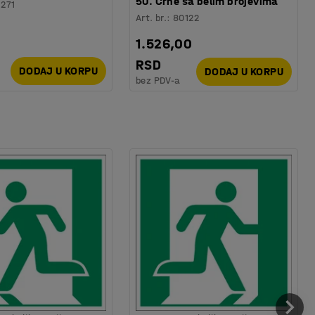
50. Crne sa belim brojevima
1271
Art. br.
:
80122
1.526,00
RSD
DODAJ U KORPU
DODAJ U KORPU
bez PDV-a