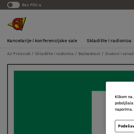
bez PDV-a
Kancelarije i konferencijske sale
Skladište i radionica
AJ Proizvodi
Skladište i radionica
Bezbednost
Znakovi i ozna
Klikom na 
poboljšala
naporima.
Podešav