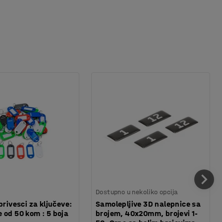
Dostupno u nekoliko opcija
privesci za ključeve:
Samolepljive 3D nalepnice sa
 od 50 kom : 5 boja
brojem, 40x20mm, brojevi 1-