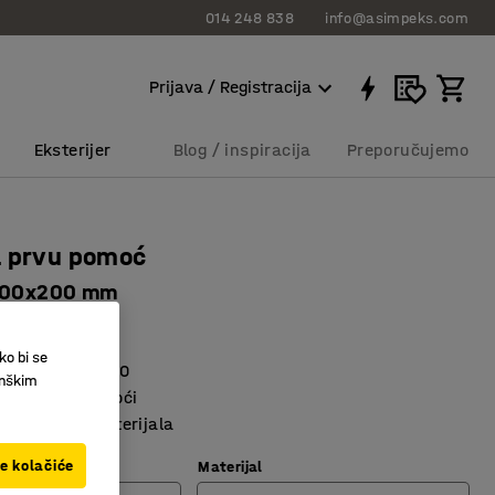
014 248 838
info@asimpeks.com
Prijava / Registracija
Eksterijer
Blog / inspiracija
Preporučujemo
a prvu pomoć
 200x200 mm
6240
ko bi se
ardu EN ISO 7010
inškim
vanje brze pomoći
u nekoliko materijala
ve kolačiće
Materijal