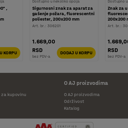
ija
Dostupno u nekoliko opcija
Dostupno u 
0° ,
Sigurnosni znak za aparat za
Znak za u
gašenje požara, fluorescentni
fluoresce
mm
poliester, 200x200 mm
200x200
Art. br.
:
306201
Art. br.
:
30
1.669,00
1.669,0
RSD
RSD
U KORPU
DODAJ U KORPU
bez PDV-a
bez PDV-a
O AJ proizvodima
i za kupovinu
O AJ proizvodima
Održivost
Katalog