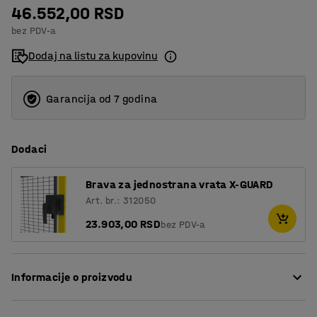
46.552,00 RSD
1030
bez PDV-a
1630
Dodaj na listu za kupovinu
Garancija od 7 godina
Dodaci
Brava za jednostrana vrata X-GUARD
Art. br.: 312050
23.903,00 RSD
bez PDV-a
Informacije o proizvodu
Da bi se sprečili rizici i telesne povrede, mašine treba