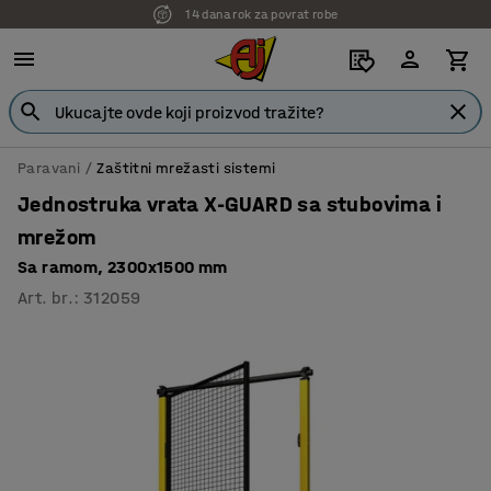
14 dana rok za povrat robe
Paravani
Zaštitni mrežasti sistemi
Jednostruka vrata X-GUARD sa stubovima i
mrežom
Sa ramom, 2300x1500 mm
Art. br.
:
312059