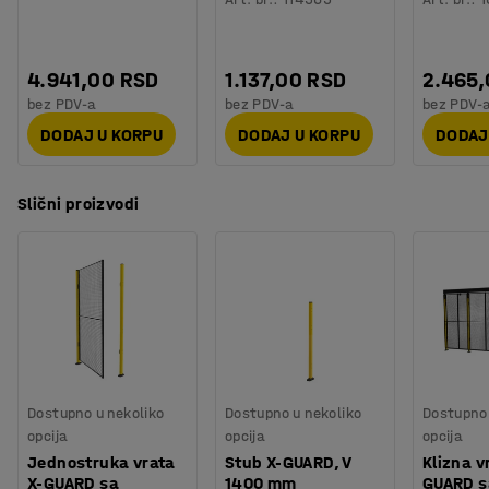
4.941,00 RSD
1.137,00 RSD
2.465
bez PDV-a
bez PDV-a
bez PDV-
DODAJ U KORPU
DODAJ U KORPU
DODAJ
Slični proizvodi
Dostupno u nekoliko
Dostupno u nekoliko
Dostupno 
opcija
opcija
opcija
Jednostruka vrata
Stub X-GUARD, V
Klizna v
X-GUARD sa
1400 mm
GUARD s