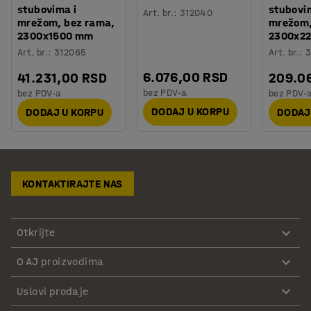
stubovima i
stubovi
Art. br.
:
312040
mrežom, bez rama,
mrežom
2300x1500 mm
2300x2
Art. br.
:
312065
Art. br.
:
3
6.076,00 RSD
41.231,00 RSD
209.0
bez PDV-a
bez PDV-a
bez PDV-
DODAJ U KORPU
DODAJ U KORPU
DODAJ
KONTAKTIRAJTE NAS
Otkrijte
O AJ proizvodima
Uslovi prodaje