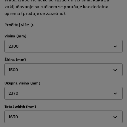
zaključavanje sa ručicom se poručuje kao dodatna
oprema (prodaje se zasebno).
Pročitaj više
Visina (mm)
2300
Širina (mm)
2000
1500
2300
Ukupna visina (mm)
900
2370
1500
Total width (mm)
2070
1630
2370