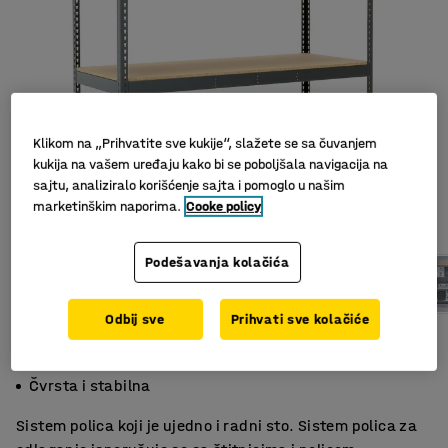
Klikom na „Prihvatite sve kukije“, slažete se sa čuvanjem
kukija na vašem uređaju kako bi se poboljšala navigacija na
sajtu, analiziralo korišćenje sajta i pomoglo u našim
marketinškim naporima.
Cooke policy
Podešavanja kolačića
Odbij sve
Prihvati sve kolačiće
Za široko i duboko skladištenje
Podnosi velika opterećenja
Čvrsta i stabilna
Sistem polica koji je ujedno i radni sto. Sistem polica za