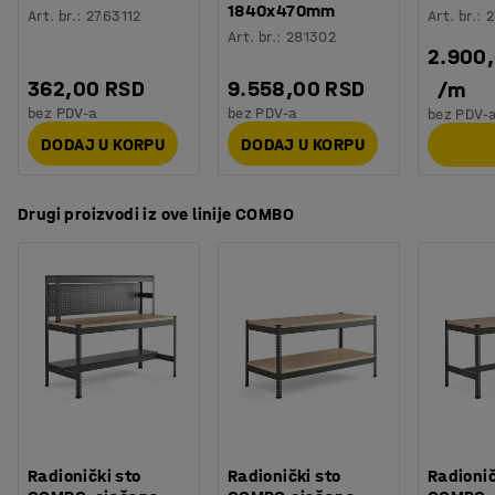
1840x470mm
Art. br.
:
2763112
Art. br.
:
2
Art. br.
:
281302
2.900
362,00 RSD
9.558,00 RSD
/
m
bez PDV-a
bez PDV-a
bez PDV-
DODAJ U KORPU
DODAJ U KORPU
Drugi proizvodi iz ove linije COMBO
Radionički sto
Radionički sto
Radionič