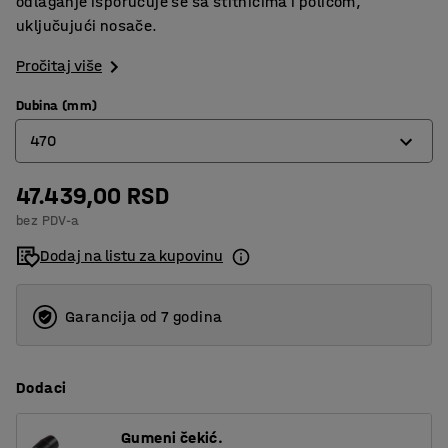
odlaganje isporučuje se sa štitnicima i policom,
uključujući nosače.
Pročitaj više
Dubina (mm)
470
47.439,00 RSD
470
bez PDV-a
620
Dodaj na listu za kupovinu
775
1230
Garancija od 7 godina
Dodaci
Gumeni čekić.