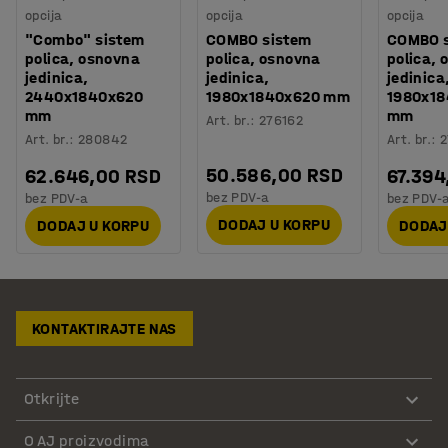
opcija
opcija
opcija
"Combo" sistem
COMBO sistem
COMBO 
polica, osnovna
polica, osnovna
polica,
jedinica,
jedinica,
jedinica
2440x1840x620
1980x1840x620 mm
1980x18
mm
mm
Art. br.
:
276162
Art. br.
:
280842
Art. br.
:
2
50.586,00 RSD
62.646,00 RSD
67.394
bez PDV-a
bez PDV-a
bez PDV-
DODAJ U KORPU
DODAJ U KORPU
DODAJ
KONTAKTIRAJTE NAS
Otkrijte
O AJ proizvodima