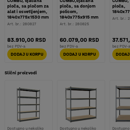
COMBO, ojačana
COMBO,ojačana
COMBO, 
ploča, sa pločom za
ploča, sa donjom
ploča,
alat i osvetljenjem,
policom,
1840x7
1840x775x1530 mm
1840x775x915 mm
Art. br.
:
2
Art. br.
:
280827
Art. br.
:
280825
83.910,00 RSD
60.079,00 RSD
37.571
bez PDV-a
bez PDV-a
bez PDV-
DODAJ U KORPU
DODAJ U KORPU
DODAJ
Slični proizvodi
Dostupno u nekoliko
Dostupno u nekoliko
Dostupno 