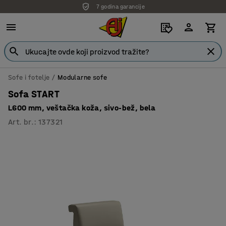
7 godina garancije
Sofe i fotelje
Modularne sofe
Sofa START
L600 mm, veštačka koža, sivo-bež, bela
Art. br.
:
137321