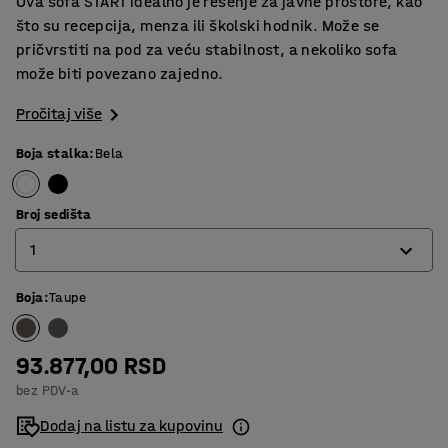
Ova sofa START idealno je rešenje za javne prostore, kao
što su recepcija, menza ili školski hodnik. Može se
pričvrstiti na pod za veću stabilnost, a nekoliko sofa
može biti povezano zajedno.
Pročitaj više
Boja stalka
:
Bela
Broj sedišta
1
Boja
:
Taupe
1
2
93.877,00 RSD
3
bez PDV-a
Dodaj na listu za kupovinu