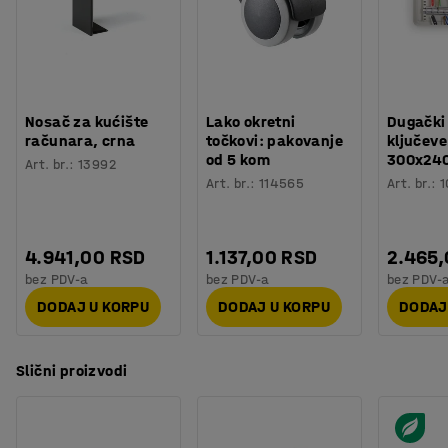
Nosač za kućište
Lako okretni
Dugački
računara, crna
točkovi: pakovanje
ključeve
od 5 kom
300x24
Art. br.
:
13992
Art. br.
:
114565
Art. br.
:
1
4.941,00 RSD
1.137,00 RSD
2.465
bez PDV-a
bez PDV-a
bez PDV-
DODAJ U KORPU
DODAJ U KORPU
DODAJ
Slični proizvodi