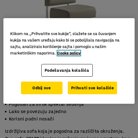
Klikom na „Prihvatite sve kukije“, slažete se sa čuvanjem
kukija na vašem uređaju kako bi se poboljšala navigacija na
sajtu, analiziralo korišćenje sajta i pomoglo u našim
marketinškim naporima.
Cooke policy
Slični proizvodi
Podešavanja kolačića
Odbij sve
Prihvati sve kolačiće
Pogodan za širok spektar sedenja
Lako se povezuju zajedno
Korisni podni nosači
Izdržljiva sofa koja je pogodna za različita okruženja.