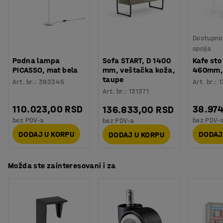
Sastav
:
je tvrdom imitacijom kože.
100 % PU (prednja strana) / 100 % pamuk (zadnja
strana)
Dostupno 
Vek trajanja
:
500000
Md
opcija
Boja stalka
:
Bela
Podna lampa
Sofa START, D 1400
Kafe sto 
Kod boje stalka
:
RAL 9010
PICASSO, mat bela
mm, veštačka koža,
460mm, 
Materijal stalka
:
Čelik
taupe
Art. br.
:
383345
Art. br.
:
1
Broj sedišta
:
1
Art. br.
:
131371
Preporučen broj osoba potrebnih za montažu
:
1
110.023,00 RSD
38.97
136.833,00 RSD
Orijentaciono vreme potrebno za montažu
:
15
Min
bez PDV-a
bez PDV-
bez PDV-a
Težina
:
17,01
kg
DODAJ U KORPU
DODAJ
DODAJ U KORPU
Montaža
:
Potrebno je sklapanje
Testiranje
:
EN 16139
Možda ste zainteresovani i za