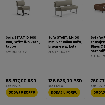
Sofa START, D 600
Sofa START, L1400
Sofa VAR
mm, veštačka koža,
mm, veštačka koža,
zaobljen
taupe
braon-siva, bela
Blues CSI
narandž
Art. br.
:
131321
Art. br.
:
137371
Art. br.
:
3
93.877,00 RSD
136.833,00 RSD
750.77
bez PDV-a
bez PDV-a
bez PDV-
DODAJ U KORPU
DODAJ U KORPU
DODAJ