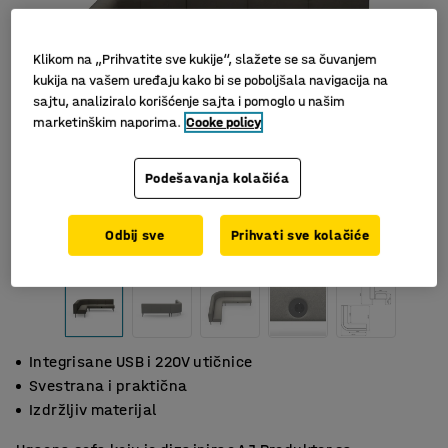
Klikom na „Prihvatite sve kukije“, slažete se sa čuvanjem
kukija na vašem uređaju kako bi se poboljšala navigacija na
sajtu, analiziralo korišćenje sajta i pomoglo u našim
marketinškim naporima.
Cooke policy
Podešavanja kolačića
Slični proizvodi
Odbij sve
Prihvati sve kolačiće
Integrisane USB i 220V utičnice
Svestrana i praktična
Izdržljiv materijal