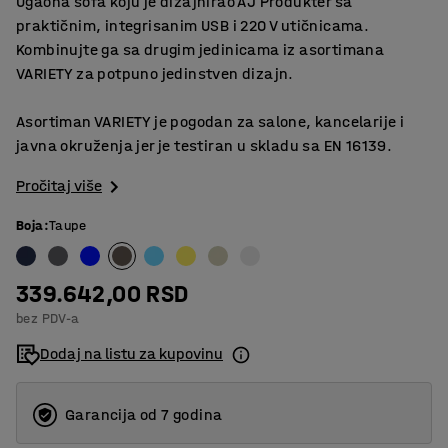
Ugaona sofa koju je dizajnirao AJ Produkter sa
praktičnim, integrisanim USB i 220 V utičnicama.
Kombinujte ga sa drugim jedinicama iz asortimana
VARIETY za potpuno jedinstven dizajn.
Asortiman VARIETY je pogodan za salone, kancelarije i
javna okruženja jer je testiran u skladu sa EN 16139.
Pročitaj više
Boja
:
Taupe
339.642,00 RSD
bez PDV-a
Dodaj na listu za kupovinu
Garancija od 7 godina