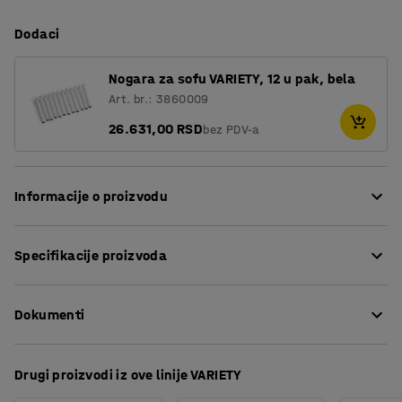
Dodaci
Nogara za sofu VARIETY, 12 u pak, bela
Art. br.: 3860009
26.631,00 RSD
bez PDV-a
Informacije o proizvodu
Ova sofa pruža visok nivo udobnosti i presvučena je
Specifikacije proizvoda
izdržljivom tkaninom, što je čini savršenom za javne
prostore, kao što su saloni i čekaonice, kao i kancelarije i
Visina sedišta
:
450
mm
škole.
Dokumenti
Dubina sedišta
:
485
mm
Dužina
:
2615
mm
Razmak između sedišta i naslona sprečava nakupljanje
Širina
:
2615
mm
Preuzmite uputstva za održavanje
prašine i prljavštine između jastuka i olakšava čišćenje.
Drugi proizvodi iz ove linije VARIETY
Dubina
:
700
mm
Zahvaljujući opcijama punjenja, možete da punite
Preuzmite uputstva za montažu