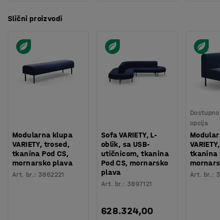
Slični proizvodi
Dostupno 
opcija
Modularna klupa
Sofa VARIETY, L-
Modular
VARIETY, trosed,
oblik, sa USB-
VARIETY,
tkanina Pod CS,
utičnicom, tkanina
tkanina
mornarsko plava
Pod CS, mornarsko
mornars
plava
Art. br.
:
3862221
Art. br.
:
3
Art. br.
:
3897121
628.324,00