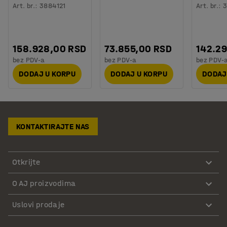
Art. br.
:
3884121
Art. br.
:
3
158.928,00 RSD
73.855,00 RSD
142.2
bez PDV-a
bez PDV-a
bez PDV-
DODAJ U KORPU
DODAJ U KORPU
DODAJ
KONTAKTIRAJTE NAS
Otkrijte
O AJ proizvodima
Uslovi prodaje