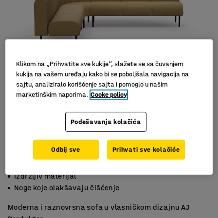
Klikom na „Prihvatite sve kukije“, slažete se sa čuvanjem
kukija na vašem uređaju kako bi se poboljšala navigacija na
sajtu, analiziralo korišćenje sajta i pomoglo u našim
marketinškim naporima.
Cooke policy
Podešavanja kolačića
Odbij sve
Prihvati sve kolačiće
Svestrana i praktična
Izdržljiv materijal
Noge koje olakšavaju čišćenje
Moderna i raznovrsna sofa u vlasničkom dizajnu AJ