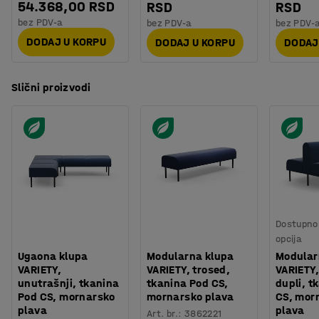
54.368,00 RSD
RSD
RSD
bez PDV-a
bez PDV-a
bez PDV-
DODAJ U KORPU
DODAJ U KORPU
DODAJ
Slični proizvodi
Dostupno 
opcija
Ugaona klupa
Modularna klupa
Modular
VARIETY,
VARIETY, trosed,
VARIETY,
unutrašnji, tkanina
tkanina Pod CS,
dupli, t
Pod CS, mornarsko
mornarsko plava
CS, mor
plava
plava
Art. br.
:
3862221