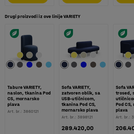
Drugi proizvodi iz ove linije VARIETY
Tabure VARIETY,
Sofa VARIETY,
Sofa VAR
naslon, tkanina Pod
zatvoren oblik, sa
trosed, 
CS, mornarsko
USB-utičnicom,
utičnic
plava
tkanina Pod CS,
Pod CS,
mornarsko plava
plava
Art. br.
:
3860121
Art. br.
:
3898121
Art. br.
:
3
289.420,00
206.4