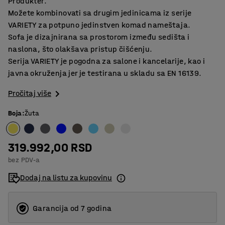
Produkter.
Možete kombinovati sa drugim jedinicama iz serije
VARIETY za potpuno jedinstven komad nameštaja.
Sofa je dizajnirana sa prostorom između sedišta i
naslona, što olakšava pristup čišćenju.
Serija VARIETY je pogodna za salone i kancelarije, kao i
javna okruženja jer je testirana u skladu sa EN 16139.
Pročitaj više
Boja
:
Žuta
319.992,00 RSD
bez PDV-a
Dodaj na listu za kupovinu
Garancija od 7 godina