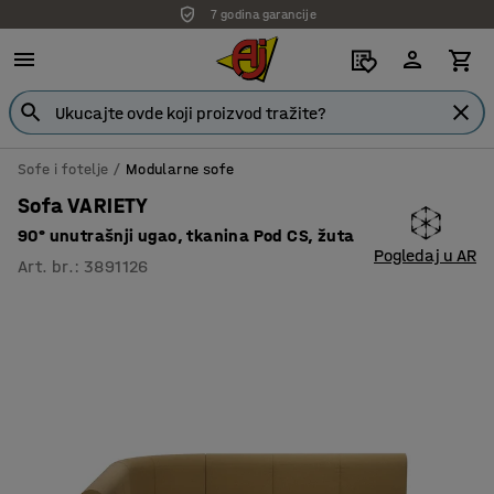
7 godina garancije
Sofe i fotelje
Modularne sofe
Sofa VARIETY
90° unutrašnji ugao, tkanina Pod CS, žuta
Pogledaj u AR
Art. br.
:
3891126