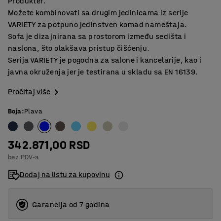
Produkter.
Možete kombinovati sa drugim jedinicama iz serije
VARIETY za potpuno jedinstven komad nameštaja.
Sofa je dizajnirana sa prostorom između sedišta i
naslona, što olakšava pristup čišćenju.
Serija VARIETY je pogodna za salone i kancelarije, kao i
javna okruženja jer je testirana u skladu sa EN 16139.
Pročitaj više
Boja
:
Plava
342.871,00 RSD
bez PDV-a
Dodaj na listu za kupovinu
Garancija od 7 godina