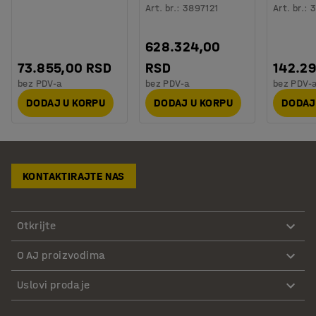
Art. br.
:
3897121
Art. br.
:
3
628.324,00
73.855,00 RSD
RSD
142.2
bez PDV-a
bez PDV-a
bez PDV-
DODAJ U KORPU
DODAJ U KORPU
DODAJ
KONTAKTIRAJTE NAS
Otkrijte
O AJ proizvodima
Uslovi prodaje