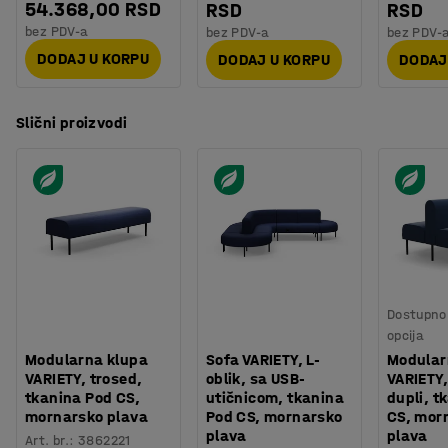
54.368,00 RSD
RSD
RSD
bez PDV-a
bez PDV-a
bez PDV-
DODAJ U KORPU
DODAJ U KORPU
DODAJ
Slični proizvodi
Dostupno 
opcija
Modularna klupa
Sofa VARIETY, L-
Modular
VARIETY, trosed,
oblik, sa USB-
VARIETY,
tkanina Pod CS,
utičnicom, tkanina
dupli, t
mornarsko plava
Pod CS, mornarsko
CS, mor
plava
plava
Art. br.
:
3862221