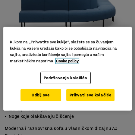
Klikom na „Prihvatite sve kukije“, slažete se sa čuvanjem
kukija na vašem uređaju kako bi se poboljšala navigacija na
sajtu, analiziralo korišćenje sajta i pomoglo u našim
marketinškim naporima.
Cooke policy
Podešavanja kolačića
Odbij sve
Prihvati sve kolačiće
Svestrana i praktična
Izdržljiv materijal
Noge koje olakšavaju čišćenje
Moderna i raznovrsna sofa u vlasničkom dizajnu AJ