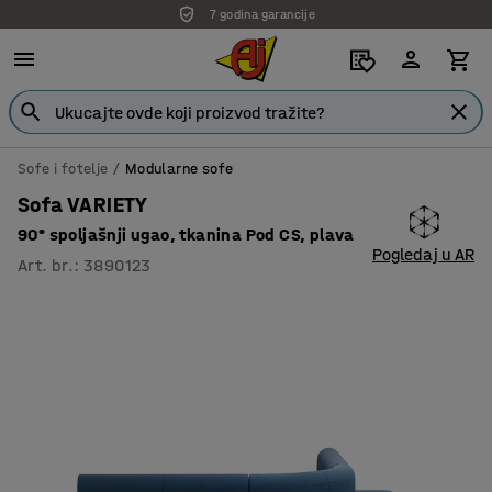
7 godina garancije
Sofe i fotelje
Modularne sofe
Sofa VARIETY
90° spoljašnji ugao, tkanina Pod CS, plava
Pogledaj u AR
Art. br.
:
3890123