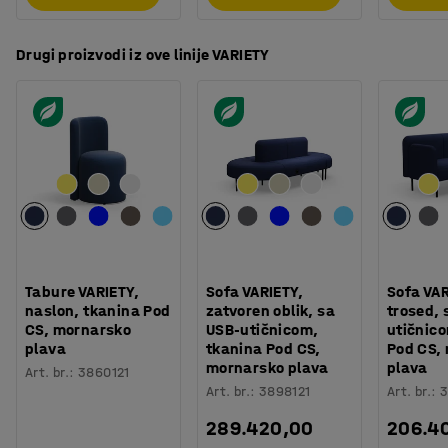
Drugi proizvodi iz ove linije VARIETY
Tabure VARIETY,
Sofa VARIETY,
Sofa VAR
naslon, tkanina Pod
zatvoren oblik, sa
trosed, 
CS, mornarsko
USB-utičnicom,
utičnic
plava
tkanina Pod CS,
Pod CS,
mornarsko plava
plava
Art. br.
:
3860121
Art. br.
:
3898121
Art. br.
:
3
289.420,00
206.4