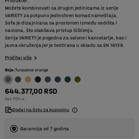
Produkter.
Možete kombinovati sa drugim jedinicama iz serije
VARIETY za potpuno jedinstven komad nameštaja.
Sofa je dizajnirana sa prostorom između sedišta i
naslona, što olakšava pristup čišćenju.
Serija VARIETY je pogodna za salone i kancelarije, kao i
javna okruženja jer je testirana u skladu sa EN 16139.
Pročitaj više
Boja
:
Turquoise orange
644.377,00 RSD
bez PDV-a
Dodaj na listu za kupovinu
Garancija od 7 godina