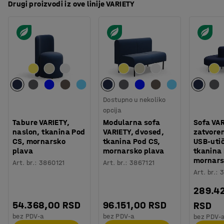
Drugi proizvodi iz ove linije VARIETY
Dostupno u nekoliko
opcija
Tabure VARIETY,
Modularna sofa
Sofa VAR
naslon, tkanina Pod
VARIETY, dvosed,
zatvoren
CS, mornarsko
tkanina Pod CS,
USB-uti
plava
mornarsko plava
tkanina
mornars
Art. br.
:
3860121
Art. br.
:
3867121
Art. br.
:
3
289.4
54.368,00 RSD
96.151,00 RSD
RSD
bez PDV-a
bez PDV-a
bez PDV-