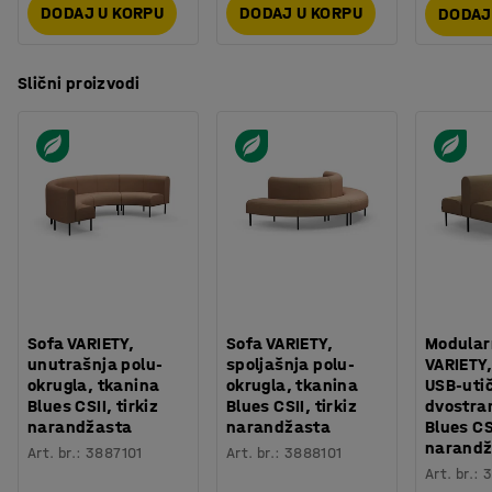
DODAJ U KORPU
DODAJ U KORPU
DODAJ
Slični proizvodi
Sofa VARIETY,
Sofa VARIETY,
Modular
unutrašnja polu-
spoljašnja polu-
VARIETY,
okrugla, tkanina
okrugla, tkanina
USB-uti
Blues CSII, tirkiz
Blues CSII, tirkiz
dvostra
narandžasta
narandžasta
Blues CSI
narandž
Art. br.
:
3887101
Art. br.
:
3888101
Art. br.
:
3