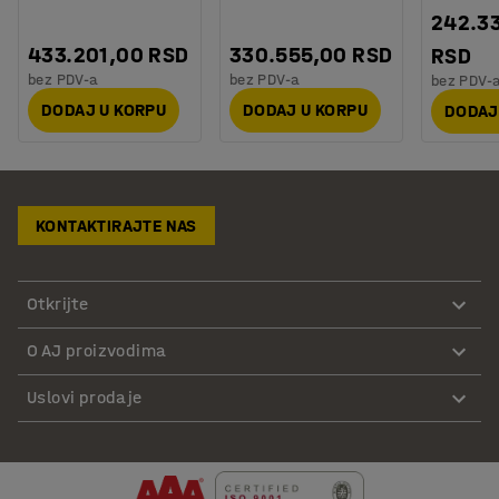
242.3
433.201,00 RSD
330.555,00 RSD
RSD
bez PDV-a
bez PDV-a
bez PDV-
DODAJ U KORPU
DODAJ U KORPU
DODAJ
KONTAKTIRAJTE NAS
Otkrijte
O AJ proizvodima
Uslovi prodaje