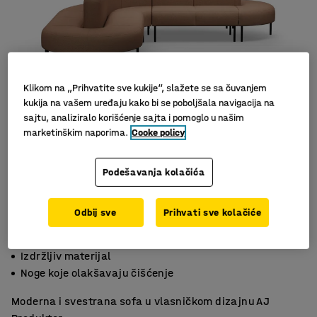
Klikom na „Prihvatite sve kukije“, slažete se sa čuvanjem
kukija na vašem uređaju kako bi se poboljšala navigacija na
sajtu, analiziralo korišćenje sajta i pomoglo u našim
marketinškim naporima.
Cooke policy
Podešavanja kolačića
Odbij sve
Prihvati sve kolačiće
Praktična sofa sa mnogo sedišta
Izdržljiv materijal
Noge koje olakšavaju čišćenje
Moderna i svestrana sofa u vlasničkom dizajnu AJ