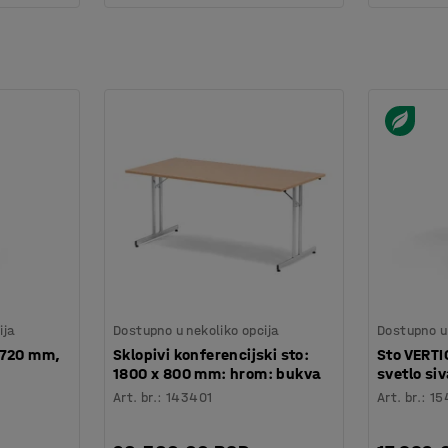
ija
Dostupno u nekoliko opcija
Dostupno u 
x720 mm,
Sklopivi konferencijski sto:
Sto VERT
1800 x 800 mm: hrom: bukva
svetlo siv
Art. br.
:
143401
Art. br.
:
15