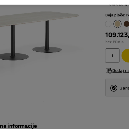
okruženj
Boja ploče
:
P
109.123
bez PDV-a
Dodaj na
Gara
čne informacije