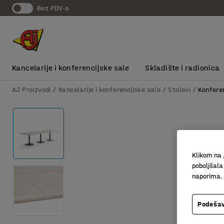
bez PDV-a
Kancelarije i konferencijske sale
Skladište i radionica
AJ Proizvodi
Kancelarije i konferencijske sale
Stolovi
Konferen
Klikom na 
poboljšala
naporima.
Podešav