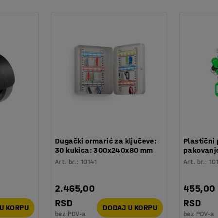
prostorije sa ograničenim prostorom. Modularni
je opremanja. Na primer, možete koristiti sto
produžetka da biste napravili sto koliko god
lova enterijera.
:
Dugački ormarić za ključeve:
Plastični 
30 kukica: 300x240x80 mm
pakovanje
Art. br.
:
10141
Art. br.
:
10
2.465,00
455,00
RSD
RSD
U KORPU
DODAJ U KORPU
bez PDV-a
bez PDV-a