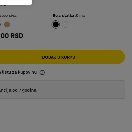
ima
epeo siva
Boja stalka
:
Crna
,00 RSD
DODAJ U KORPU
 listu za kupovinu
ncija od 7 godina