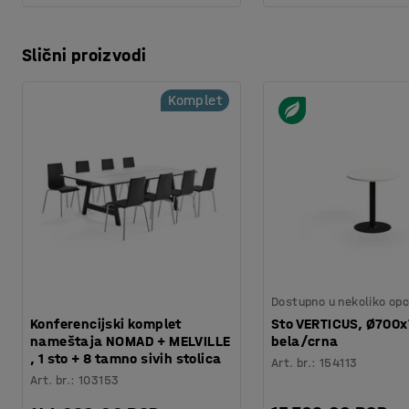
Slični proizvodi
Komplet
Dostupno u nekoliko opc
Konferencijski komplet
Sto VERTICUS, Ø700
nameštaja NOMAD + MELVILLE
bela/crna
, 1 sto + 8 tamno sivih stolica
Art. br.
:
154113
Art. br.
:
103153