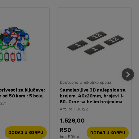
Dostupno u nekoliko opcija
privesci za ključeve:
Samolepljive 3D nalepnice sa
 od 50 kom : 5 boja
brojem, 40x20mm, brojevi 1-
50. Crne sa belim brojevima
1271
Art. br.
:
80122
1.526,00
RSD
DODAJ U KORPU
DODAJ U KORPU
bez PDV-a