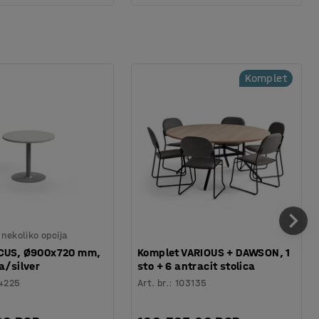
Komplet
nekoliko opcija
ICUS, Ø900x720 mm,
Komplet VARIOUS + DAWSON, 1
a/silver
sto + 6 antracit stolica
4225
Art. br.
:
103135