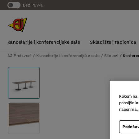
bez PDV-a
Kancelarije i konferencijske sale
Skladište i radionica
AJ Proizvodi
Kancelarije i konferencijske sale
Stolovi
Konferen
Klikom na 
poboljšala
naporima.
Podešav