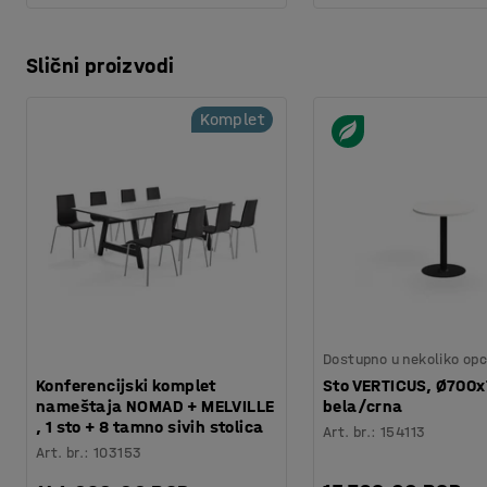
Slični proizvodi
Komplet
Dostupno u nekoliko opc
Konferencijski komplet
Sto VERTICUS, Ø700
nameštaja NOMAD + MELVILLE
bela/crna
, 1 sto + 8 tamno sivih stolica
Art. br.
:
154113
Art. br.
:
103153