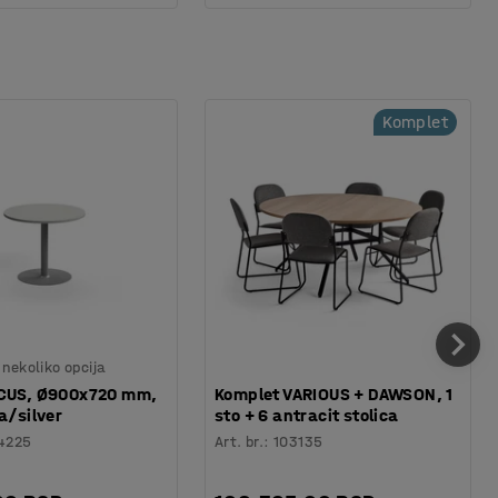
Komplet
nekoliko opcija
ICUS, Ø900x720 mm,
Komplet VARIOUS + DAWSON, 1
a/silver
sto + 6 antracit stolica
4225
Art. br.
:
103135