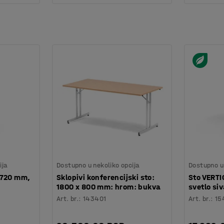
ija
Dostupno u nekoliko opcija
Dostupno u 
x720 mm,
Sklopivi konferencijski sto:
Sto VERT
1800 x 800 mm: hrom: bukva
svetlo siv
Art. br.
:
143401
Art. br.
:
15