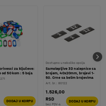
Dostupno u nekoliko opcija
privesci za ključeve:
Samolepljive 3D nalepnice sa
 od 50 kom : 5 boja
brojem, 40x20mm, brojevi 1-
50. Crne sa belim brojevima
1271
Art. br.
:
80122
1.526,00
RSD
DODAJ U KORPU
DODAJ U KORPU
bez PDV-a