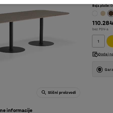
Boja ploče
:
O
110.28
bez PDV-a
Dodaj na
Gara
Slični proizvodi
čne informacije