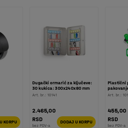
prostorije sa ograničenim prostorom. Modularni
je opremanja. Na primer, možete koristiti sto
produžetka da biste napravili sto koliko god
lova enterijera.
:
Dugački ormarić za ključeve:
Plastični 
30 kukica: 300x240x80 mm
pakovanje
Art. br.
:
10141
Art. br.
:
10
2.465,00
455,00
RSD
RSD
U KORPU
DODAJ U KORPU
bez PDV-a
bez PDV-a