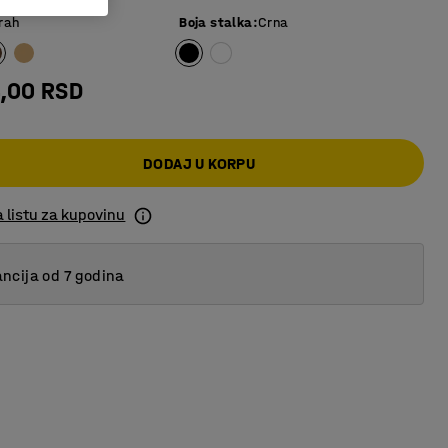
rah
Boja stalka
:
Crna
4,00 RSD
DODAJ U KORPU
 listu za kupovinu
ncija od 7 godina