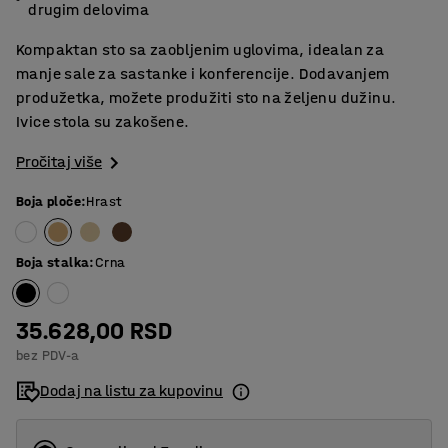
drugim delovima
Kompaktan sto sa zaobljenim uglovima, idealan za
manje sale za sastanke i konferencije. Dodavanjem
produžetka, možete produžiti sto na željenu dužinu.
Ivice stola su zakošene.
Pročitaj više
Boja ploče
:
Hrast
Boja stalka
:
Crna
35.628,00 RSD
bez PDV-a
Dodaj na listu za kupovinu