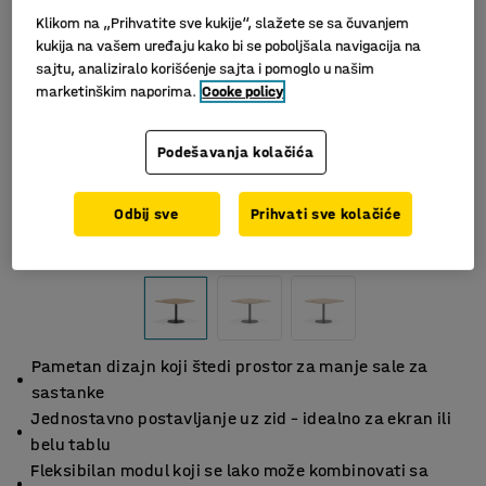
Klikom na „Prihvatite sve kukije“, slažete se sa čuvanjem
kukija na vašem uređaju kako bi se poboljšala navigacija na
sajtu, analiziralo korišćenje sajta i pomoglo u našim
marketinškim naporima.
Cooke policy
Podešavanja kolačića
Odbij sve
Prihvati sve kolačiće
Slični proizvodi
Pametan dizajn koji štedi prostor za manje sale za
sastanke
Jednostavno postavljanje uz zid – idealno za ekran ili
belu tablu
Fleksibilan modul koji se lako može kombinovati sa