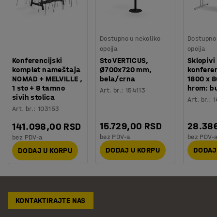
Dostupno u nekoliko
Dostupno 
opcija
opcija
Konferencijski
Sto VERTICUS,
Sklopivi
komplet nameštaja
Ø700x720 mm,
konferen
NOMAD + MELVILLE ,
bela/crna
1800 x 
1 sto + 8 tamno
hrom: b
Art. br.
:
154113
sivih stolica
Art. br.
:
1
Art. br.
:
103153
15.729,00 RSD
28.38
141.098,00 RSD
bez PDV-a
bez PDV-
bez PDV-a
DODAJ U KORPU
DODAJ
DODAJ U KORPU
KONTAKTIRAJTE NAS