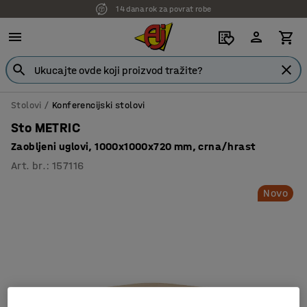
14 dana rok za povrat robe
Stolovi
Konferencijski stolovi
Sto METRIC
Zaobljeni uglovi, 1000x1000x720 mm, crna/hrast
Art. br.
:
157116
Novo