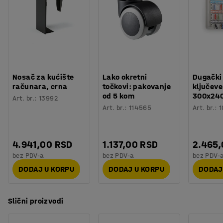
Nosač za kućište
Lako okretni
Dugački
računara, crna
točkovi: pakovanje
ključeve
od 5 kom
300x24
Art. br.
:
13992
Art. br.
:
114565
Art. br.
:
1
4.941,00 RSD
1.137,00 RSD
2.465
bez PDV-a
bez PDV-a
bez PDV-
DODAJ U KORPU
DODAJ U KORPU
DODAJ
Slični proizvodi