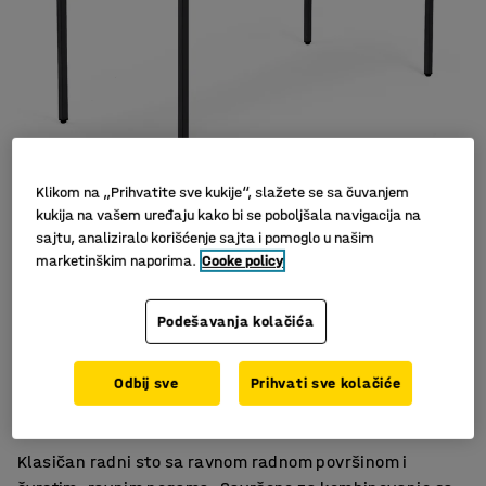
Klikom na „Prihvatite sve kukije“, slažete se sa čuvanjem
kukija na vašem uređaju kako bi se poboljšala navigacija na
Slični proizvodi
sajtu, analiziralo korišćenje sajta i pomoglo u našim
marketinškim naporima.
Cooke policy
Podešavanja kolačića
Čvrst
Odbij sve
Prihvati sve kolačiće
Izdržljiva površina laminata
Prava gornja površina
Klasičan radni sto sa ravnom radnom površinom i