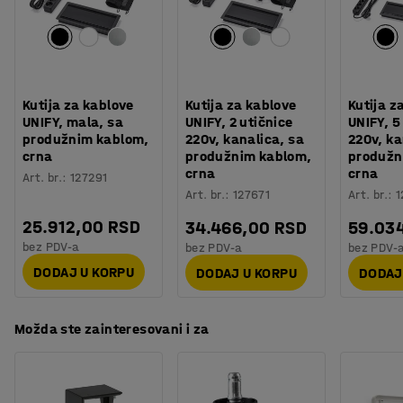
Boja stalka
:
Crna
Kod boje stalka
:
RAL 9005
Poboljšajte ga dodavanjem pametne table koja skriva
Materijal stalka
:
Čelik
stvari kao što su žice ili utičnice.
Preporučen broj osoba potrebnih za montažu
:
1
Orijentaciono vreme potrebno za montažu
:
30
Min
Treba vam skladište? Nameštaj iz QBUS asortimana je
Kutija za kablove
Kutija za kablove
Kutija z
Težina
:
30,33
kg
dizajniran da se uklapa zajedno, a modularni koncept
UNIFY, mala, sa
UNIFY, 2 utičnice
UNIFY, 5
Montaža
:
Potrebno je sklapanje
produžnim kablom,
220v, kanalica, sa
220v, ka
olakšava dodavanje više prostora za skladištenje kada
crna
produžnim kablom,
produžn
Testiranje
:
EN 527-1, EN 527-2, EN 527-3
vam je potrebno. Sve za efikasan radni dan!
crna
crna
Art. br.
:
127291
Art. br.
:
127671
Art. br.
:
1
25.912,00 RSD
34.466,00 RSD
59.03
bez PDV-a
bez PDV-a
bez PDV-
DODAJ U KORPU
DODAJ U KORPU
DODAJ
Možda ste zainteresovani i za