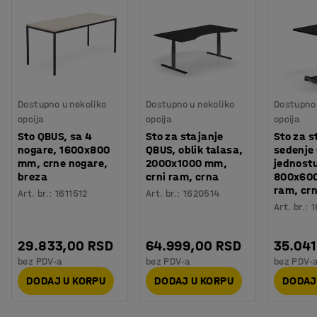
Dostupno u nekoliko
Dostupno u nekoliko
Dostupno 
opcija
opcija
opcija
Sto QBUS, sa 4
Sto za stajanje
Sto za s
nogare, 1600x800
QBUS, oblik talasa,
sedenje
mm, crne nogare,
2000x1000 mm,
jednost
breza
crni ram, crna
800x600
ram, cr
Art. br.
:
1611512
Art. br.
:
1620514
Art. br.
:
1
29.833,00 RSD
64.999,00 RSD
35.041
bez PDV-a
bez PDV-a
bez PDV-
DODAJ U KORPU
DODAJ U KORPU
DODAJ