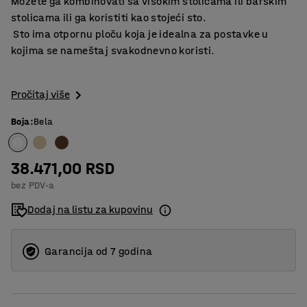
Možete ga kombinovati sa visokim stolicama ili barskim
stolicama ili ga koristiti kao stojeći sto.
​ Sto ima otpornu ploču koja je idealna za postavke u
kojima se nameštaj svakodnevno koristi.
Pročitaj više
Boja
:
Bela
38.471,00 RSD
bez PDV-a
Dodaj na listu za kupovinu
Garancija od 7 godina