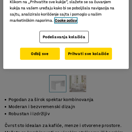
Klikom na „Prihvatite sve kukije“, slažete se sa čuvanjem
kukija na vašem uređaju kako bi se poboljšala navigacija na
sajtu, analiziralo korišćenje sajta i pomoglo u našim
marketinškim naporima.
Cooke policy
Podešavanja kolačića
Odbij sve
Prihvati sve kolačiće
Pogodan za širok spektar kombinovanja
Moderan i bezvremenski dizajn
Robustan i izdržljiv
Čvrst sto idealan za kafiće, menze i otvorene prostore.