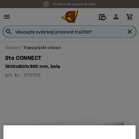
14 dana rok za povrat robe
7 godina garancije
Stolovi
Trpezarijski stolovi
Sto CONNECT
1800x800x900 mm, bela
Art. br.
:
1172723