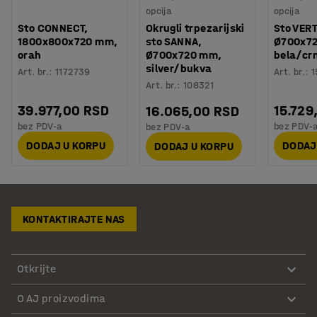
opcija
opcija
Sto CONNECT,
Okrugli trpezarijski
Sto VER
1800x800x720 mm,
sto SANNA,
Ø700x7
orah
Ø700x720 mm,
bela/cr
silver/bukva
Art. br.
:
1172739
Art. br.
:
1
Art. br.
:
108321
39.977,00 RSD
15.729
16.065,00 RSD
bez PDV-a
bez PDV-
bez PDV-a
DODAJ U KORPU
DODAJ
DODAJ U KORPU
KONTAKTIRAJTE NAS
Otkrijte
O AJ proizvodima