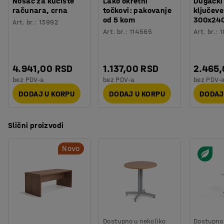
Nosač za kućište
Lako okretni
Dugački
računara, crna
točkovi: pakovanje
ključeve
od 5 kom
300x24
Art. br.
:
13992
Art. br.
:
114565
Art. br.
:
1
4.941,00 RSD
1.137,00 RSD
2.465
bez PDV-a
bez PDV-a
bez PDV-
DODAJ U KORPU
DODAJ U KORPU
DODAJ
Slični proizvodi
Novo
Dostupno u nekoliko
Dostupno 