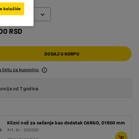
ve kolačiće
,00 RSD
DODAJ U KORPU
 listu za kupovinu
ncija od 7 godina
Klizni nož za sečenje kao dodatak CARGO, D1500 mm
Art. br.: 202000