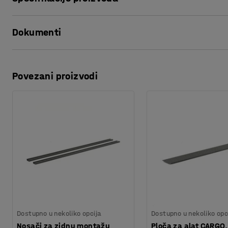
povrede na radu.
Dužina
:
2000
mm
Dokumenti
Širina
:
750
mm
Na stolu dolazi velika donja polica ispod radne ploče. Poli
Debljina ploče
:
26
mm
kartonskih kutija, materijala za pakovanje ili drugih stvari 
Maksimalna visina
:
900
mm
Odštampaj ovu stranu
Oblik ploče
:
Pravougaoni sa valjcima
Okvir podesiv po visini omogućava podešavanje radne visin
Povezani proizvodi
Preuzmite uputstva za održavanje
Stalak
:
Ručno podesivi
Minimalna visina
:
720
mm
Radna ploča i donja polica su od čvrstog laminata. Laminat 
Preuzmite uputstva za montažu
Boja ploče
:
Bela
čisti. Okvir je napravljen od metala obojenog u sivo. Plast
Materijal ploče
:
HPL
Specifikacija materijala
:
Lamicolor - 751
Ne zaboravite da dodate anti-zamornu podlogu na podu kako
Boja stalka
:
Tamno siva
opterećenje na telu.
Kod boje stalka
:
NCS S7502-B
Materijal stalka
:
Čelik
Nosivost
:
400
kg
Preporučen broj osoba potrebnih za montažu
:
1
Orijentaciono vreme potrebno za montažu
:
20
Min
Dostupno u nekoliko opcija
Dostupno u nekoliko opc
Težina
:
73,34
kg
Nosači za zidnu montažu
Ploča za alat CARGO