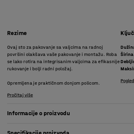
Rezime
Klju
Ovaj sto za pakovanje sa valjcima na radnoj
Dužin
površini olakšava vaše pakovanje i montažu. Roba
Širina
se lako rotira na integrisanim valjcima za efikasnije
rukovanje i bolji radni položaj.
Maksi
Pogled
Opremljena je praktičnom donjom policom.
Pročitaj više
Informacije o proizvodu
Ova višenamenska radna površina je odlična za pakovanje,
Specifikacije proizvoda
ugrađeni u gornju ploču omogućavaju vam da brzo i glatko r