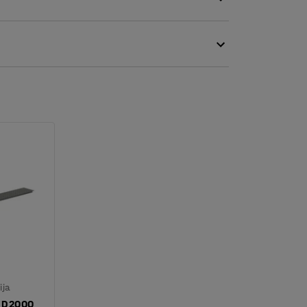
ca nudi dodatni prostor za skladištenje
koje želite da imate u blizini dok radite.
e za najudobniji radni položaj.
je otporan na ogrebotine i vlagu i lako se
ifikacija obezbeđuje i čvrstu završnu obradu.
 biste sprečili povrede i nepotrebno fizičko
ija
, D2000