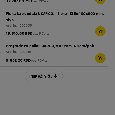
37.247,00 RSD
bez PDV-a
Fioka kao dodatak CARGO, 1 fioka, 135x400x600 mm,
siva
Art. br.: 202035
18.310,00 RSD
bez PDV-a
Pregrade za policu CARGO, V160mm, 6 kom/pak
Art. br.: 202016
9.657,00 RSD
bez PDV-a
PRIKAŽI VIŠE