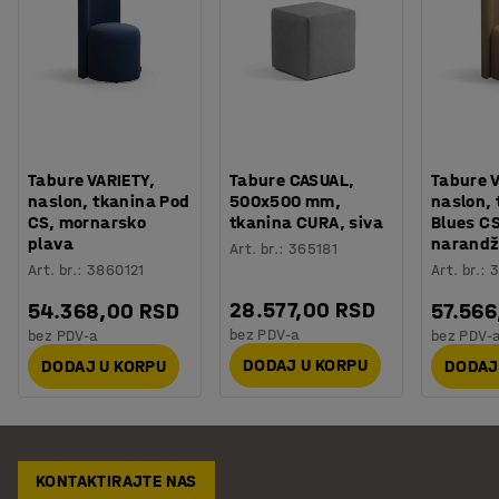
Tabure VARIETY,
Tabure CASUAL,
Tabure V
naslon, tkanina Pod
500x500 mm,
naslon,
CS, mornarsko
tkanina CURA, siva
Blues CSI
plava
narandž
Art. br.
:
365181
Art. br.
:
3860121
Art. br.
:
3
28.577,00 RSD
54.368,00 RSD
57.566
bez PDV-a
bez PDV-a
bez PDV-
DODAJ U KORPU
DODAJ U KORPU
DODAJ
KONTAKTIRAJTE NAS