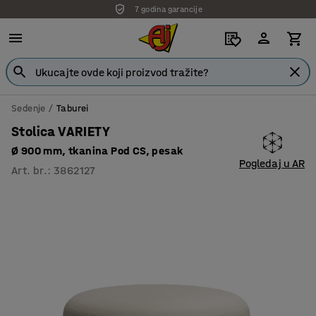
7 godina garancije
Sedenje
Taburei
Stolica VARIETY
Ø 900 mm, tkanina Pod CS, pesak
Pogledaj u AR
Art. br.
:
3862127