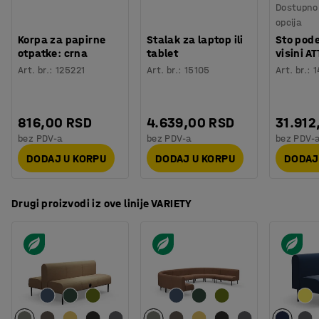
Dostupno 
VARIETY pruža beskrajna rešenja za male i velike
opcija
prostorije.
Korpa za papirne
Stalak za laptop ili
Sto pode
Serija se sastoji od sofa, pufova, taburea i klupa koje se
otpatke: crna
tablet
visini A
mogu kombinovati sa drugim jedinicama na beskrajne
Art. br.
:
125221
Art. br.
:
15105
Art. br.
:
1
načine za potpuno jedinstven prostor za sedenje.
816,00 RSD
4.639,00 RSD
31.912
bez PDV-a
bez PDV-a
bez PDV-
DODAJ U KORPU
DODAJ U KORPU
DODAJ
Drugi proizvodi iz ove linije VARIETY