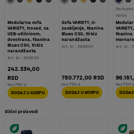
Dostupno 
opcija
Modularna sofa
Sofa VARIETY, U-
Modular
VARIETY, trosed, sa
zaobljenje, tkanina
VARIETY,
USB-utičnicom,
Blues CSII, tirkiz
tkanina
dvostrana, tkanina
narandžasta
mornars
Blues CSII, tirkiz
Art. br.
:
3889101
Art. br.
:
3
narandžasta
Art. br.
:
3895101
242.334,00
750.772,00 RSD
96.151
RSD
bez PDV-a
bez PDV-
bez PDV-a
DODAJ U KORPU
DODAJ
DODAJ U KORPU
Slični proizvodi