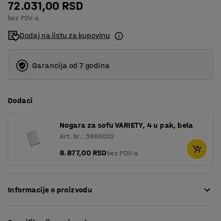
72.031,00 RSD
3
bez PDV-a
4
Dodaj na listu za kupovinu
Garancija od 7 godina
Dodaci
Nogara za sofu VARIETY, 4 u pak, bela
Art. br.: 3860002
8.877,00 RSD
bez PDV-a
Informacije o proizvodu
Ova veoma udobna stolica presvučena je izdržljivom