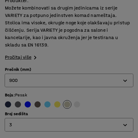
Produkter.
Možete kombinovati sa drugim jedinicama iz serije
VARIETY za potpuno jedinstven komad nameštaja.
Stolica ima visoke, okrugle noge koje olakšavaju pristup
čišćenju. Serija VARIETY je pogodna za salone i
kancelarije, kao i javna okruženja jer je testirana u
skladu sa EN 16139.
Pročitaj više
Prečnik (mm)
900
Boja
:
Pesak
900
1200
Broj sedišta
3