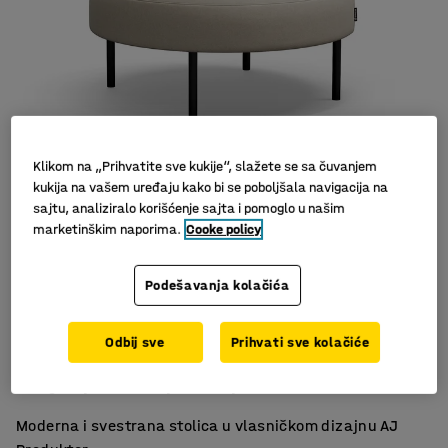
Klikom na „Prihvatite sve kukije“, slažete se sa čuvanjem
kukija na vašem uređaju kako bi se poboljšala navigacija na
sajtu, analiziralo korišćenje sajta i pomoglo u našim
marketinškim naporima.
Cooke policy
Podešavanja kolačića
Pogodno za škole i salone
Odbij sve
Prihvati sve kolačiće
Izdržljiv materijal
Noge koje olakšavaju čišćenje
Moderna i svestrana stolica u vlasničkom dizajnu AJ