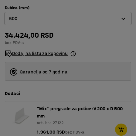
Dubina (mm)
500
34.424,00 RSD
400
bez PDV-a
500
Dodaj na listu za kupovinu
600
Garancija od 7 godina
Dodaci
"Mix" pregrade za police: V 200 x D 500
mm
Art. br.: 27122
1.961,00 RSD
bez PDV-a