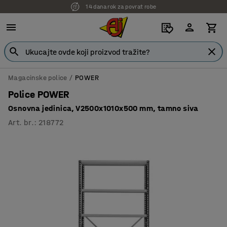
14 dana rok za povrat robe
7 godina garancije
Magacinske police
POWER
Police POWER
Osnovna jedinica, V2500x1010x500 mm, tamno siva
Art. br.
:
218772