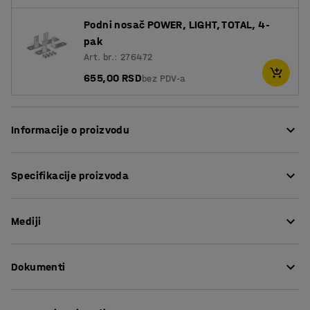
Podni nosač POWER, LIGHT, TOTAL, 4-
pak
Art. br.: 276472
655,00 RSD
bez PDV-a
Informacije o proizvodu
Vrlo stabilan regal od praškastog čelika. Praškasto
Specifikacije proizvoda
premazivanje daje čvrstu, izdržljivu završnu obradu.
Sistem regala je posebno pogodan za upotrebu u
Visina
:
2500
mm
skladištima, ali je pogodan i za kancelarije koje moraju
Mediji
Širina
:
1010
mm
da skladište teške predmete. Zavarene trake za
Dubina
:
500
mm
pojačanje daju svakoj polici maksimalnu nosivost od 170
Debljina metal
:
0,7
mm
kg. Skladišni regal se montira pomoću vijaka. Moguće je
Dokumenti
Debljina lima okvira
:
2
mm
postaviti police na bilo kojoj visini i pomaknuti ih prema
Širina police
:
1000
mm
gore ili dole prema potrebi. Pločice su opremljene
Preuzmite uputstva za održavanje
Jedinica
:
Osnovna
plastičnim nogama za zaštitu poda od ogrebotina.