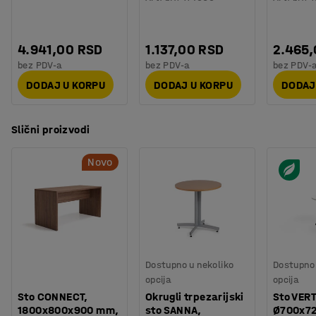
Kvalitet & eko oznaka
:
Möbelfakta 120251023
4.941,00 RSD
1.137,00 RSD
2.465
bez PDV-a
bez PDV-a
bez PDV-
DODAJ U KORPU
DODAJ U KORPU
DODAJ
Slični proizvodi
Novo
Dostupno u nekoliko
Dostupno 
opcija
opcija
Sto CONNECT,
Okrugli trpezarijski
Sto VER
1800x800x900 mm,
sto SANNA,
Ø700x7