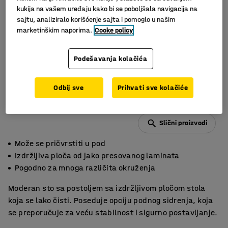
kukija na vašem uređaju kako bi se poboljšala navigacija na
sajtu, analiziralo korišćenje sajta i pomoglo u našim
marketinškim naporima.
Cooke policy
Podešavanja kolačića
Odbij sve
Prihvati sve kolačiće
Slični proizvodi
Može se pričvrstiti u pod
Izdržljiva ploča od jako presovanog laminata
Pogodno za mnoga različita okruženja
Moderan sto sa postoljem sa izdržljivom pločom stola
koja se lako čisti. Poseduje opciju podnog sidrenja, koja
se preporučuje za veću stabilnost i sigurno postavljanje.