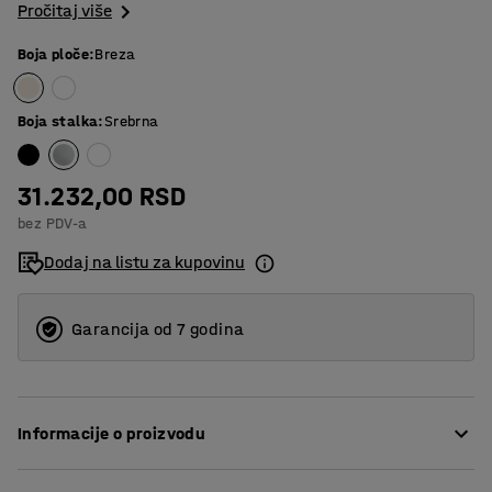
Pročitaj više
Boja ploče
:
Breza
Boja stalka
:
Srebrna
31.232,00 RSD
bez PDV-a
Dodaj na listu za kupovinu
Garancija od 7 godina
Informacije o proizvodu
Ovaj jednostavan i moderan sto sa postoljem je savršen