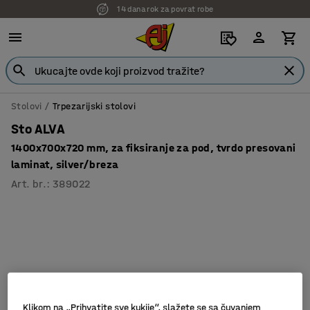
14 dana rok za povrat robe
Stolovi
Trpezarijski stolovi
Sto ALVA
1400x700x720 mm, za fiksiranje za pod, tvrdo presovani
laminat, silver/breza
Art. br.
:
389022
Klikom na „Prihvatite sve kukije“, slažete se sa čuvanjem