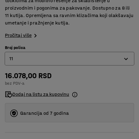
točkićima za mobilno rešenje za skladištenje u
proizvodnim i pogonima za pakovanje. Dostupno za 8 ili
11 kutija. Opremljena sa ravnim klizačima koji olakšavaju
umetanje i pražnjenje kutija.
Pročitaj više
Broj polica
11
16.078,00 RSD
8
bez PDV-a
11
Dodaj na listu za kupovinu
Garancija od 7 godina