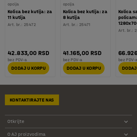
opcija
opcija
Kolica bez kutija: za
Kolica bez kutija: za
Kolica s
11 kutija
8 kutija
policam
1280x7
Art. br.
:
25472
Art. br.
:
25471
Art. br.
:
2
42.833,00 RSD
41.165,00 RSD
66.92
bez PDV-a
bez PDV-a
bez PDV-
DODAJ U KORPU
DODAJ U KORPU
DODAJ
KONTAKTIRAJTE NAS
Otkrijte
O AJ proizvodima