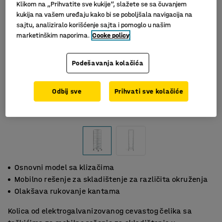
Klikom na „Prihvatite sve kukije“, slažete se sa čuvanjem
kukija na vašem uređaju kako bi se poboljšala navigacija na
sajtu, analiziralo korišćenje sajta i pomoglo u našim
marketinškim naporima.
Cooke policy
Podešavanja kolačića
Odbij sve
Prihvati sve kolačiće
Slični proizvodi
Osnovni model sa klizačima
Mobilno rešenje za skladištenje za različita okruženja
Olakšava rukovanje kantama
Kolica od elektrogalvanizovanog cevastog čelika sa