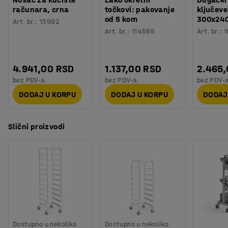
Težina
:
25,4
kg
računara, crna
točkovi: pakovanje
ključeve
Montaža
:
Potrebno je sklapanje
od 5 kom
300x24
Art. br.
:
13992
Art. br.
:
114565
Art. br.
:
1
4.941,00 RSD
1.137,00 RSD
2.465
bez PDV-a
bez PDV-a
bez PDV-
DODAJ U KORPU
DODAJ U KORPU
DODAJ
Slični proizvodi
Dostupno u nekoliko
Dostupno u nekoliko