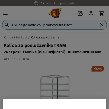
14 dana rok za povrat robe
7 godina garancije
Kolica i točkovi
Kolica sa kutijama
Kolica za poslužavnike TRAM
Za 11 poslužavnika (nisu uključeni), 1880x590x460 mm
Art. br.
:
25474
Novo