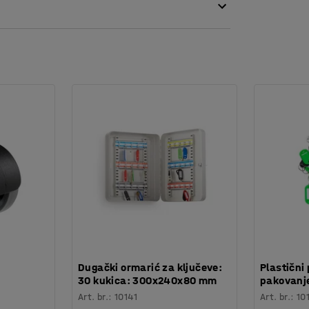
ričvršćivanje na pod.
:
Dugački ormarić za ključeve:
Plastični 
30 kukica: 300x240x80 mm
pakovanje
Art. br.
:
10141
Art. br.
:
10