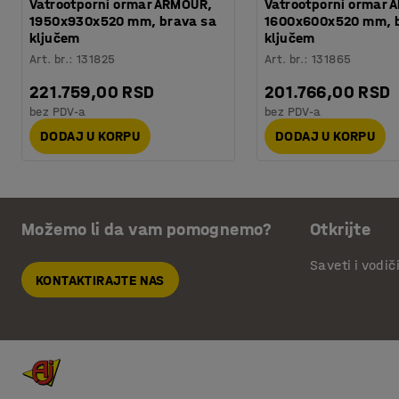
Vatrootporni ormar ARMOUR,
Vatrootporni ormar 
1950x930x520 mm, brava sa
1600x600x520 mm, 
ključem
ključem
Art. br.
:
131825
Art. br.
:
131865
221.759,00 RSD
201.766,00 RSD
bez PDV-a
bez PDV-a
DODAJ U KORPU
DODAJ U KORPU
Možemo li da vam pomognemo?
Otkrijte
Saveti i vodič
KONTAKTIRAJTE NAS