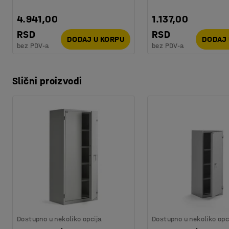
4.941,00
1.137,00
RSD
RSD
DODAJ U KORPU
DODAJ 
bez PDV-a
bez PDV-a
Slični proizvodi
Dostupno u nekoliko opcija
Dostupno u nekoliko opc