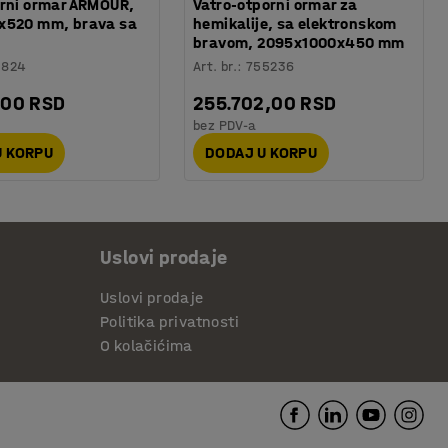
orni ormar ARMOUR,
Vatro-otporni ormar za
x520 mm, brava sa
hemikalije, sa elektronskom
bravom, 2095x1000x450 mm
1824
Art. br.
:
755236
,00 RSD
255.702,00 RSD
bez PDV-a
U KORPU
DODAJ U KORPU
Uslovi prodaje
Uslovi prodaje
Politika privatnosti
O kolačićima