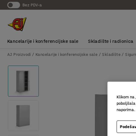
bez PDV-a
Kancelarije i konferencijske sale
Skladište i radionica
AJ Proizvodi
Kancelarije i konferencijske sale
Skladište
Sigur
Klikom na 
poboljšala
naporima.
Podešav