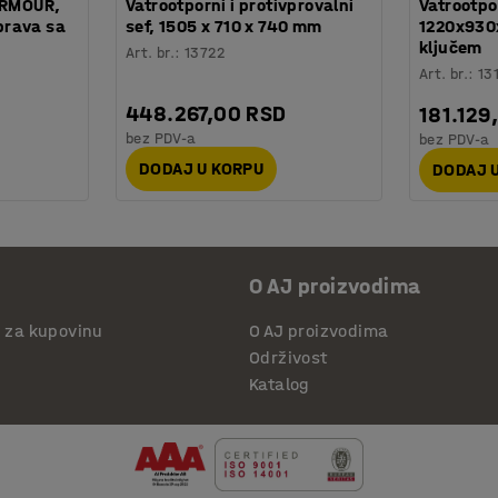
ARMOUR,
Vatrootporni i protivprovalni
Vatrootp
brava sa
sef, 1505 x 710 x 740 mm
1220x930
ključem
Art. br.
:
13722
Art. br.
:
13
448.267,00 RSD
181.129
bez PDV-a
bez PDV-a
DODAJ U KORPU
DODAJ 
O AJ proizvodima
i za kupovinu
O AJ proizvodima
Održivost
Katalog