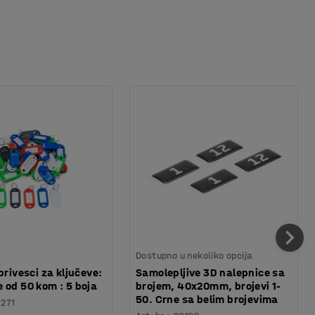
Dostupno u nekoliko opcija
privesci za ključeve:
Samolepljive 3D nalepnice sa
 od 50 kom : 5 boja
brojem, 40x20mm, brojevi 1-
50. Crne sa belim brojevima
1271