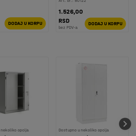
Art. br.
:
80122
1.526,00
RSD
DODAJ U KORPU
DODAJ U KORPU
bez PDV-a
nekoliko opcija
Dostupno u nekoliko opcija