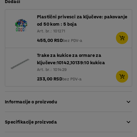
Dodaci
Plastični privesci za ključeve: pakovanje
od 50 kom : 5 boja
Art. br.: 101271
455,00 RSD
bez PDV-a
Trake za kukice za ormare za
ključeve:10142,10139:10 kukica
Art. br.: 101429
233,00 RSD
bez PDV-a
Informacije o proizvodu
Čuvajte sve ključeve na radnom mestu na siguran način
Specifikacije proizvoda
sa ovim kompaktnim i praktičnim ormarićima za
ključeve! Ormari su opremljeni pokretnim šinama za kuke
Visina
:
550
mm