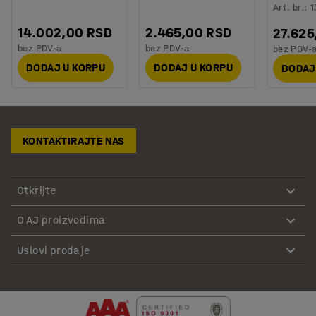
Art. br.
:
1
14.002,00 RSD
2.465,00 RSD
27.625
bez PDV-a
bez PDV-a
bez PDV-
DODAJ U KORPU
DODAJ U KORPU
DODAJ
KONTAKTIRAJTE NAS
Otkrijte
O AJ proizvodima
Uslovi prodaje