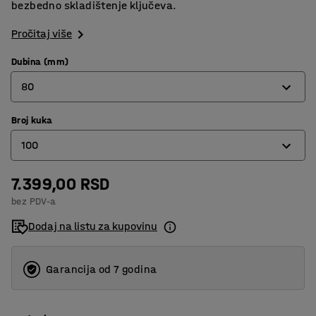
bezbedno skladištenje ključeva.
Pročitaj više
Dubina (mm)
80
Broj kuka
80
100
140
205
7.399,00 RSD
50
bez PDV-a
100
Dodaj na listu za kupovinu
200
300
Garancija od 7 godina
600