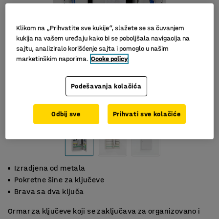
Klikom na „Prihvatite sve kukije“, slažete se sa čuvanjem
kukija na vašem uređaju kako bi se poboljšala navigacija na
sajtu, analiziralo korišćenje sajta i pomoglo u našim
marketinškim naporima.
Cooke policy
Podešavanja kolačića
Slični proizvodi
Odbij sve
Prihvati sve kolačiće
Izradjena od metala
Pokretne šine za ključeve
Brava sa dva ključa
Ormar za ključeve koji se zaključava za organizovano i