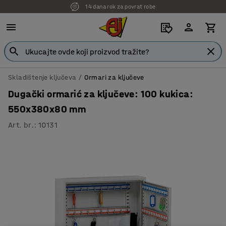
14 dana rok za povrat robe
7 godina garancije
Skladištenje ključeva
Ormari za ključeve
Dugački ormarić za ključeve: 100 kukica:
550x380x80 mm
Art. br.
:
10131