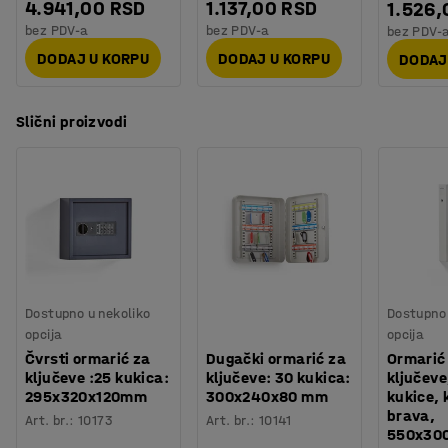
4.941,00 RSD
1.137,00 RSD
1.526,
bez PDV-a
bez PDV-a
bez PDV-
DODAJ U KORPU
DODAJ U KORPU
DODAJ
Slični proizvodi
Dostupno u nekoliko
Dostupno 
opcija
opcija
Čvrsti ormarić za
Dugački ormarić za
Ormarić
ključeve :25 kukica:
ključeve: 30 kukica:
ključeve
295x320x120mm
300x240x80 mm
kukice,
brava,
Art. br.
:
10173
Art. br.
:
10141
550x30