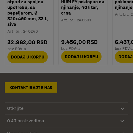
otpad za spoljnu
HURLEY poklopac na
poklopc
upotrebu, sa
njihanje, 40 liter,
njihanje
pepeljarom, Ø
crna
Art. br.
:
2
320x490 mm, 33 L,
Art. br.
:
246601
siva
Art. br.
:
240243
9.456,00 RSD
6.437,
32.962,00 RSD
bez PDV-a
bez PDV-
bez PDV-a
DODAJ U KORPU
DODAJ
DODAJ U KORPU
KONTAKTIRAJTE NAS
Otkrijte
O AJ proizvodima