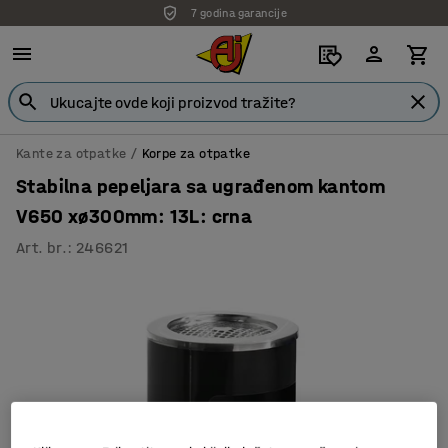
7 godina garancije
Kante za otpatke
Korpe za otpatke
Stabilna pepeljara sa ugrađenom kantom
V650 xø300mm: 13L: crna
Art. br.
:
246621