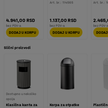
Art. br.
:
114565
Art. br.
:
1
4.941,00 RSD
1.137,00 RSD
2.465
bez PDV-a
bez PDV-a
bez PDV-
DODAJ U KORPU
DODAJ U KORPU
DODAJ
Slični proizvodi
Dostupno u nekoliko
opcija
Klasična kanta za
Korpa za otpatke
Plastičn