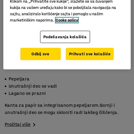
Klikom na „Prihvatite sve kukije“, slažete se sa čuvanjem
kukija na vašem uređaju kako bi se poboljšala navigacija na
sajtu, analiziralo korišćenje sajta i pomoglo u našim
marketinškim naporima.
Cooke policy
Podešavanja kolačića
Odbij sve
Prihvati sve kolačiće
Pepeljara
Unutrašnji deo se vadi
Lagano se prazni
Kanta za papir sa integrisanom pepeljarom.Gornji i
unutrašnji deo se mogu skloniti radi lakšeg čišćenja.
Pročitaj više