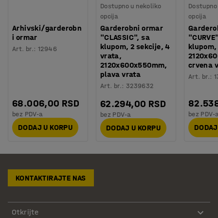
Dostupno u nekoliko
Dostupno 
opcija
opcija
Arhivski/garderobn
Garderobni ormar
Gardero
i ormar
"CLASSIC", sa
"CURVE"
klupom, 2 sekcije, 4
klupom, 
Art. br.
:
12946
vrata,
2120x6
2120x600x550mm,
crvena 
plava vrata
Art. br.
:
1
Art. br.
:
3239632
68.006,00 RSD
82.53
62.294,00 RSD
bez PDV-a
bez PDV-
bez PDV-a
DODAJ U KORPU
DODAJ
DODAJ U KORPU
KONTAKTIRAJTE NAS
Otkrijte