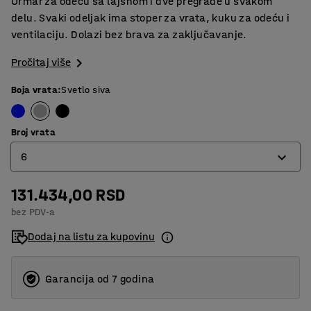
Ormar za odeću sa lajsnom i dve pregrade u svakom
delu. Svaki odeljak ima stoper za vrata, kuku za odeću i
ventilaciju. Dolazi bez brava za zaključavanje.
Pročitaj više
Boja vrata
:
Svetlo siva
Broj vrata
6
131.434,00 RSD
4
bez PDV-a
6
Dodaj na listu za kupovinu
Garancija od 7 godina