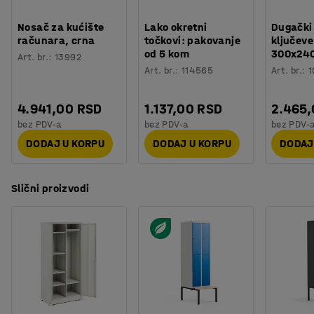
Nosač za kućište
Lako okretni
Dugački
računara, crna
točkovi: pakovanje
ključeve
od 5 kom
300x24
Art. br.
:
13992
Art. br.
:
114565
Art. br.
:
1
4.941,00 RSD
1.137,00 RSD
2.465
bez PDV-a
bez PDV-a
bez PDV-
DODAJ U KORPU
DODAJ U KORPU
DODAJ
Slični proizvodi