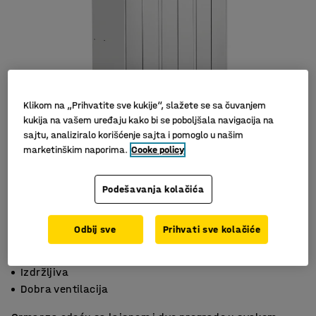
Klikom na „Prihvatite sve kukije“, slažete se sa čuvanjem
kukija na vašem uređaju kako bi se poboljšala navigacija na
sajtu, analiziralo korišćenje sajta i pomoglo u našim
marketinškim naporima.
Cooke policy
Slični proizvodi
Podešavanja kolačića
Odbij sve
Prihvati sve kolačiće
Rešenje koje štedi prostor
Izdržljiva
Dobra ventilacija