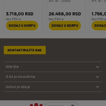
Art. br.
:
23822
Art. br.
:
2
3.719,00 RSD
26.458,00 RSD
1.756,
bez PDV-a
bez PDV-a
bez PDV-
DODAJ U KORPU
DODAJ U KORPU
DODAJ
KONTAKTIRAJTE NAS
Otkrijte
O AJ proizvodima
Uslovi prodaje