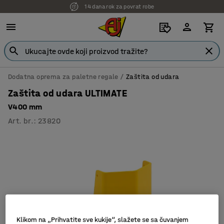
14 dana rok za povrat robe
Dodatna oprema za paletne regale
Zaštita od udara
Zaštita od udara ULTIMATE
V400 mm
Art. br.
:
23820
Klikom na „Prihvatite sve kukije“, slažete se sa čuvanjem