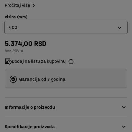
Pročitaj više
Visina (mm)
400
5.374,00 RSD
200
bez PDV-a
400
Dodaj na listu za kupovinu
Garancija od 7 godina
Informacije o proizvodu
Popunite ULTIMATE paletni regal sa praktičnim
Specifikacije proizvoda
uspravnim zaštitnicima.