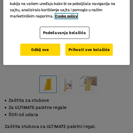
kukija na vašem uređaju kako bi se poboljšala navigacija na
sajtu, analiziralo korišćenje sajta i pomoglo u našim
marketinškim naporima.
Cooke policy
Podešavanja kolačića
Odbij sve
Prihvati sve kolačiće
Zaštita za stubove
Za ULTIMATE paletne regale
Štiti od udara
Zaštita stubova za ULTIMATE paletni regal.