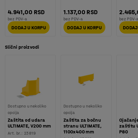
4.941,00 RSD
1.137,00 RSD
2.465
bez PDV-a
bez PDV-a
bez PDV-
DODAJ U KORPU
DODAJ U KORPU
DODAJ
Slični proizvodi
Dostupno u nekoliko
Dostupno u nekoliko
opcija
opcija
Zaštita od udara
Zaštita za bočnu
Ojačanj
ULTIMATE, V200 mm
stranu ULTIMATE,
zaštitu 
1100x400 mm
P80
Art. br.
:
23819