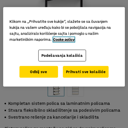
Klikom na „Prihvatite sve kukije“, slažete se sa čuvanjem
kukija na vašem uređaju kako bi se poboljšala navigacija na
sajtu, analiziralo korišćenje sajta i pomoglo u našim
marketinškim naporima.
Cooke policy
Podešavanja kolačića
Slični proizvodi
Odbij sve
Prihvati sve kolačiće
Kompletan sistem polica sa laminatnim policama
Stvara fleksibilno skladištenje sa podesivim policama
Svestrano rešenje za kancelarije i skladišta