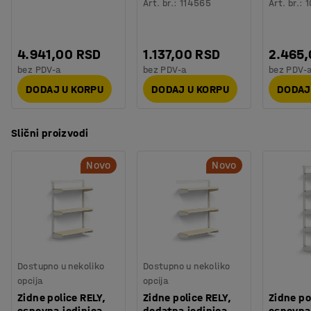
Težina
:
31,15
kg
Art. br.
:
114565
Art. br.
:
1
Svaka polica može biti dopunjena pametnom pregradom
Montaža
:
Potrebno je sklapanje
koju možete postaviti na kraj police ili koristiti da je
Testiranje
:
EN 16121:2023
podelite na delove.
4.941,00 RSD
1.137,00 RSD
2.465
bez PDV-a
bez PDV-a
bez PDV-
DODAJ U KORPU
DODAJ U KORPU
DODAJ
Slični proizvodi
Novo
Novo
Dostupno u nekoliko
Dostupno u nekoliko
opcija
opcija
Zidne police RELY,
Zidne police RELY,
Zidne po
osnovna jedinica,
dodatna jedinica,
osnovna 