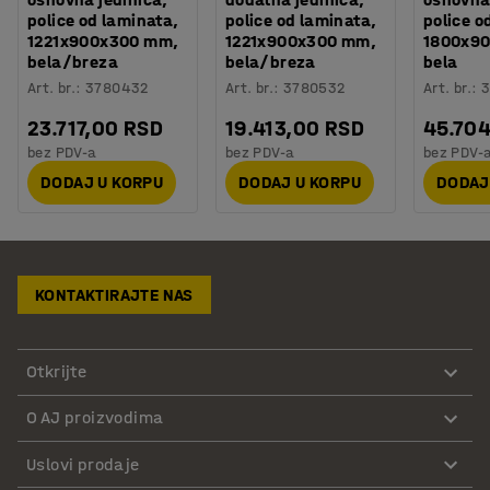
police od laminata,
police od laminata,
police o
1221x900x300 mm,
1221x900x300 mm,
1800x9
bela/breza
bela/breza
bela
Art. br.
:
3780432
Art. br.
:
3780532
Art. br.
:
3
23.717,00 RSD
19.413,00 RSD
45.70
bez PDV-a
bez PDV-a
bez PDV-
DODAJ U KORPU
DODAJ U KORPU
DODAJ
KONTAKTIRAJTE NAS
Otkrijte
O AJ proizvodima
Uslovi prodaje