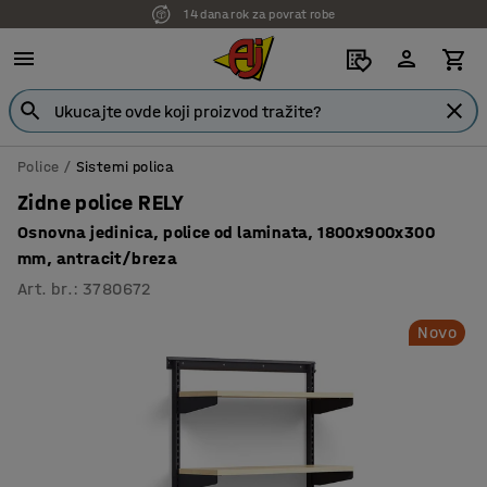
14 dana rok za povrat robe
7 godina garancije
Police
Sistemi polica
Zidne police RELY
Osnovna jedinica, police od laminata, 1800x900x300
mm, antracit/breza
Art. br.
:
3780672
Novo