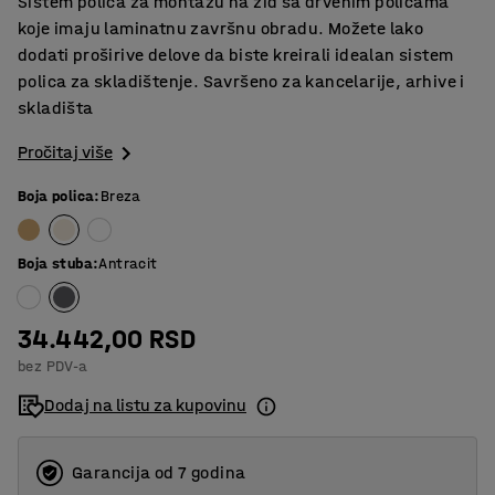
Sistem polica za montažu na zid sa drvenim policama
koje imaju laminatnu završnu obradu. Možete lako
dodati proširive delove da biste kreirali idealan sistem
polica za skladištenje. Savršeno za kancelarije, arhive i
skladišta
Pročitaj više
Boja polica
:
Breza
Boja stuba
:
Antracit
34.442,00 RSD
bez PDV-a
Dodaj na listu za kupovinu
Garancija od 7 godina