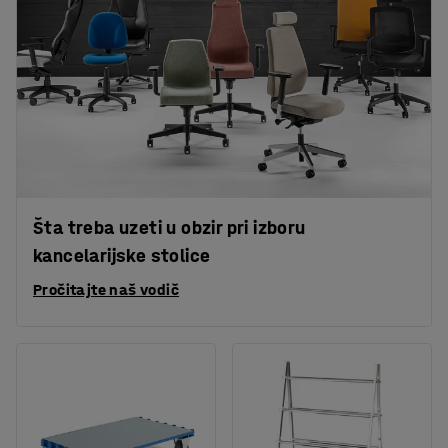
Šta treba uzeti u obzir pri izboru
kancelarijske stolice
Pročitajte naš vodič