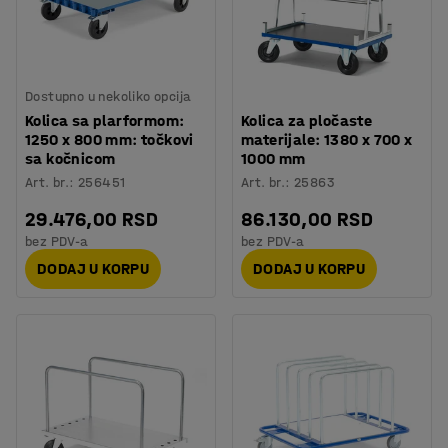
Dostupno u nekoliko opcija
Kolica sa plarformom:
Kolica za pločaste
1250 x 800 mm: točkovi
materijale: 1380 x 700 x
sa kočnicom
1000 mm
Art. br.
:
256451
Art. br.
:
25863
29.476,00 RSD
86.130,00 RSD
bez PDV-a
bez PDV-a
DODAJ U KORPU
DODAJ U KORPU