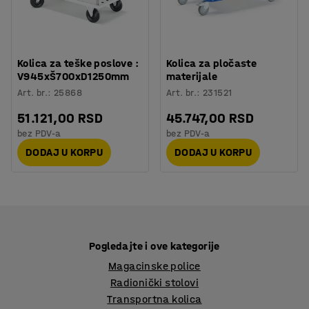
Kolica za teške poslove :
Kolica za pločaste
V945xŠ700xD1250mm
materijale
Art. br.
:
25868
Art. br.
:
231521
51.121,00 RSD
45.747,00 RSD
bez PDV-a
bez PDV-a
DODAJ U KORPU
DODAJ U KORPU
Pogledajte i ove kategorije
Magacinske police
Radionički stolovi
Transportna kolica