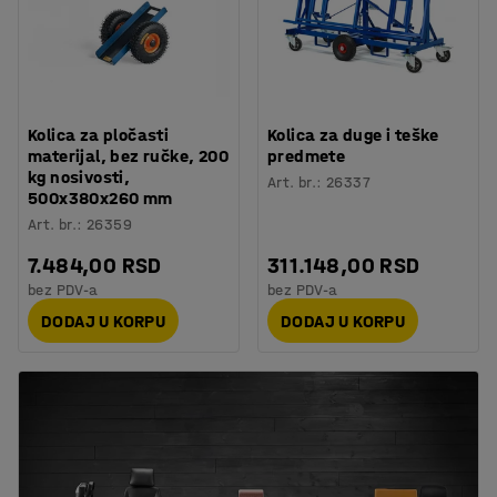
Kolica za pločasti
Kolica za duge i teške
materijal, bez ručke, 200
predmete
kg nosivosti,
Art. br.
:
26337
500x380x260 mm
Art. br.
:
26359
7.484,00 RSD
311.148,00 RSD
bez PDV-a
bez PDV-a
DODAJ U KORPU
DODAJ U KORPU