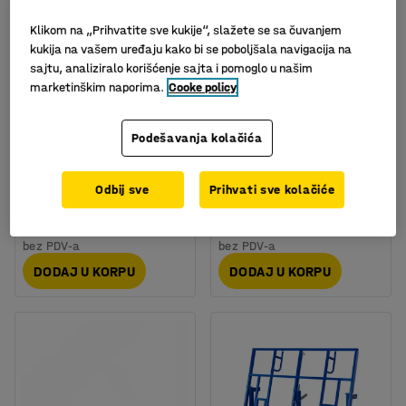
Klikom na „Prihvatite sve kukije“, slažete se sa čuvanjem
kukija na vašem uređaju kako bi se poboljšala navigacija na
sajtu, analiziralo korišćenje sajta i pomoglo u našim
marketinškim naporima.
Cooke policy
Kolica za pločaste
Kolica za table, sa
materijale,
ručkama, nosivost 200
Podešavanja kolačića
1900x700x1470 mm,
kg, 500x380x90 mm
crvena
Art. br.
:
25865
Odbij sve
Prihvati sve kolačiće
Art. br.
:
26360
32.700,00 RSD
12.168,00 RSD
bez PDV-a
bez PDV-a
DODAJ U KORPU
DODAJ U KORPU