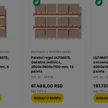
opcija
Dostupno u nekoliko opcija
IMATE,
Paletni regal ULTIMATE,
ULTIMATE
dodatna jedinica,
osnovna
mm, 6
2500x3600x1100 mm, 12
6000x18
paleta
paleta
Art. br.
:
23706
Art. br.
:
D
67.488,00 RSD
157.73
bez PDV-a
bez PDV-
DODAJ U KORPU
DODAJ