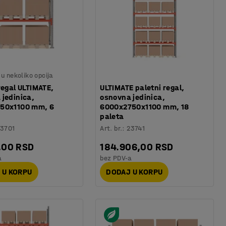
u nekoliko opcija
regal ULTIMATE,
ULTIMATE paletni regal,
 jedinica,
osnovna jedinica,
50x1100 mm, 6
6000x2750x1100 mm, 18
paleta
3701
Art. br.
:
23741
,00 RSD
184.906,00 RSD
a
bez PDV-a
 U KORPU
DODAJ U KORPU