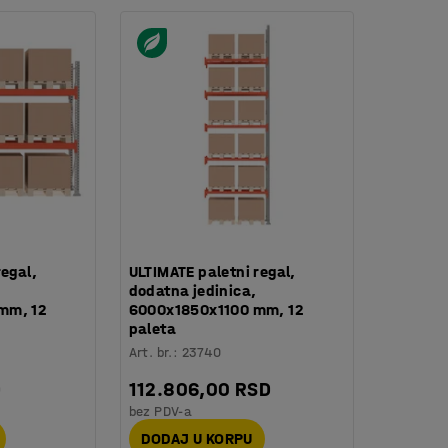
regal,
ULTIMATE paletni regal,
dodatna jedinica,
mm, 12
6000x1850x1100 mm, 12
paleta
Art. br.
:
23740
D
112.806,00 RSD
bez PDV-a
DODAJ U KORPU