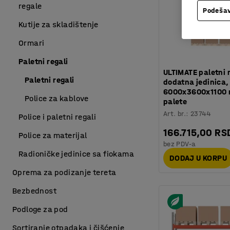
regale
Podešav
Kutije za skladištenje
Ormari
Paletni regali
ULTIMATE paletni 
Paletni regali
dodatna jedinica,
6000x3600x1100 
Police za kablove
palete
Art. br.
:
23744
Police i paletni regali
166.715,00 RS
Police za materijal
bez PDV-a
Radioničke jedinice sa fiokama
DODAJ U KORPU
Oprema za podizanje tereta
Bezbednost
Podloge za pod
Sortiranje otpadaka i čišćenje