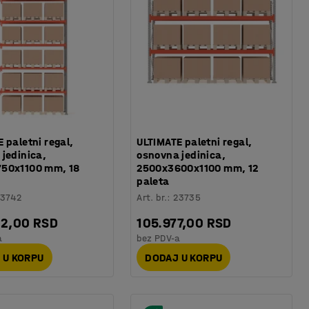
 paletni regal,
ULTIMATE paletni regal,
jedinica,
osnovna jedinica,
50x1100 mm, 18
2500x3600x1100 mm, 12
paleta
23742
Art. br.
:
23735
82,00 RSD
105.977,00 RSD
a
bez PDV-a
 U KORPU
DODAJ U KORPU