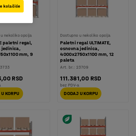
ve kolačiće
u nekoliko opcija
Dostupno u nekoliko opcija
 paletni regal,
Paletni regal ULTIMATE,
 jedinica,
osnovna jedinica,
50x1100 mm, 9
4000x2750x1100 mm, 12
paleta
23733
Art. br.
:
23709
3,00 RSD
111.381,00 RSD
a
bez PDV-a
 U KORPU
DODAJ U KORPU