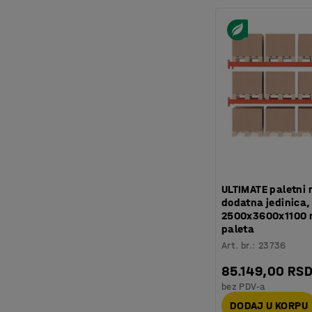
ULTIMATE paletni 
dodatna jedinica,
2500x3600x1100 
paleta
Art. br.
:
23736
85.149,00 RS
bez PDV-a
DODAJ U KORPU