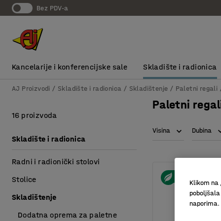
bez PDV-a
Kancelarije i konferencijske sale
Skladište i radionica
AJ Proizvodi
Skladište i radionica
Skladištenje
Paletni regali
Paletni regal
16 proizvoda
Visina
Dubina
Skladište i radionica
Radni i radionički stolovi
Stolice
Klikom na 
poboljšala
Skladištenje
naporima.
Dodatna oprema za paletne