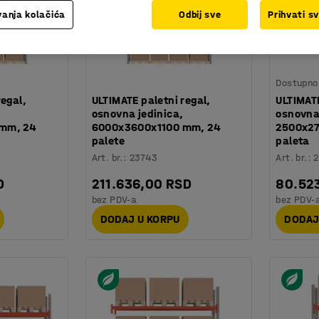
anja kolačića
Odbij sve
Prihvati s
Dostupno 
regal,
ULTIMATE paletni regal,
ULTIMATE
osnovna jedinica,
osnovna
mm, 24
6000x3600x1100 mm, 24
2500x27
palete
paleta
Art. br.
:
23743
Art. br.
:
D
211.636,00 RSD
80.52
bez PDV-a
bez PDV-
DODAJ U KORPU
DODAJ