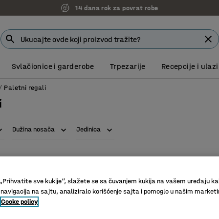
14 dana rok za povrat robe
Svlačionice i garderobe
Trpezarije
Recepcije i ulazi
Paletni regali
i
Dužina nosača
Jedinica
„Prihvatite sve kukije“, slažete se sa čuvanjem kukija na vašem uređaju ka
 navigacija na sajtu, analiziralo korišćenje sajta i pomoglo u našim market
Cooke policy