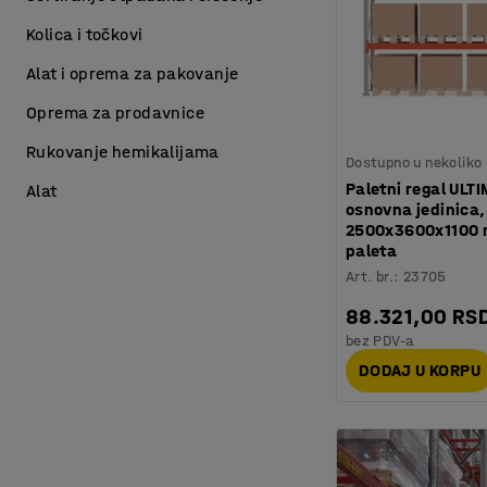
Kolica i točkovi
Alat i oprema za pakovanje
Oprema za prodavnice
Rukovanje hemikalijama
Dostupno u nekoliko 
Paletni regal ULT
Alat
osnovna jedinica,
2500x3600x1100 
paleta
Art. br.
:
23705
88.321,00 RS
bez PDV-a
DODAJ U KORPU