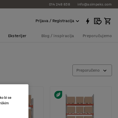
014 248 838
info@asimpeks.com
Prijava / Registracija
Eksterijer
Blog / inspiracija
Preporučujemo
Preporučeno
ko bi se
inškim