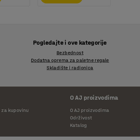
Pogledajte i ove kategorije
Bezbednost
Dodatna oprema za paletne regale
Skladište i radionica
O AJ proizvodima
i za kupovinu
O AJ proizvodima
Održivost
Katalog