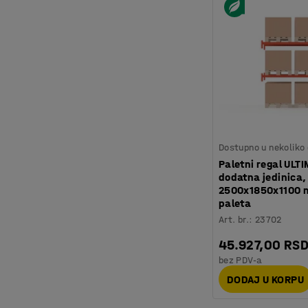
Dostupno u nekoliko 
Paletni regal ULT
dodatna jedinica,
2500x1850x1100 
paleta
Art. br.
:
23702
45.927,00 RS
bez PDV-a
DODAJ U KORPU