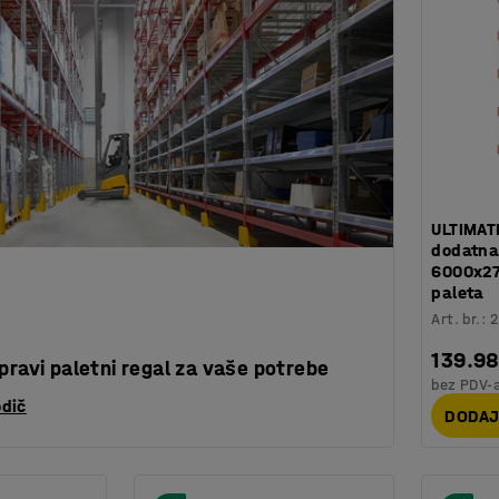
ULTIMATE
dodatna 
6000x27
paleta
Art. br.
:
139.9
pravi paletni regal za vaše potrebe
bez PDV-
odič
DODAJ