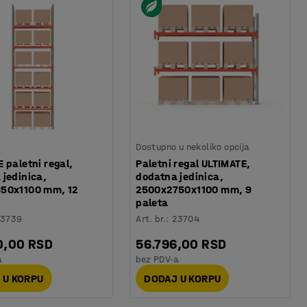
Dostupno u nekoliko opcija
 paletni regal,
Paletni regal ULTIMATE,
 jedinica,
dodatna jedinica,
50x1100 mm, 12
2500x2750x1100 mm, 9
paleta
23739
Art. br.
:
23704
0,00 RSD
56.796,00 RSD
a
bez PDV-a
 U KORPU
DODAJ U KORPU