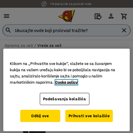
14 dana rok za povrat robe
Oprema za veš
Vreće za veš
Vreće za veš
Klikom na „Prihvatite sve kukije“, slažete se sa čuvanjem
kukija na vašem uređaju kako bi se poboljšala navigacija na
sajtu, analiziralo korišćenje sajta i pomoglo u našim
marketinškim naporima.
Cooke policy
Filter
Sortiraj
1 proizvoda
Podešavanja kolačića
Odbij sve
Prihvati sve kolačiće