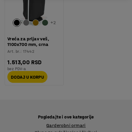
+
2
Vreća za prljav veš,
1100x700 mm, crna
Art. br.
:
17442
1.513,00 RSD
bez PDV-a
DODAJ U KORPU
Pogledajte i ove kategorije
Garderobni ormari