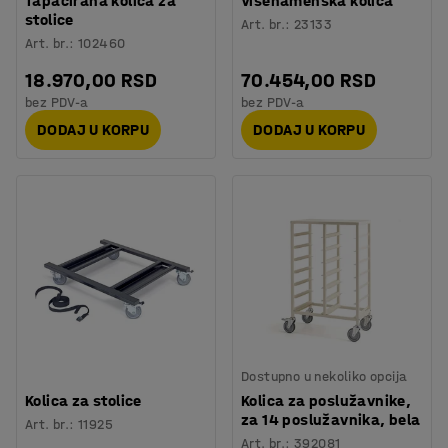
Tapacirana kolica za
Višenamenska kolica
stolice
Art. br.
:
23133
Art. br.
:
102460
18.970,00 RSD
70.454,00 RSD
bez PDV-a
bez PDV-a
DODAJ U KORPU
DODAJ U KORPU
Dostupno u nekoliko opcija
Kolica za stolice
Kolica za poslužavnike,
za 14 poslužavnika, bela
Art. br.
:
11925
Art. br.
:
392081