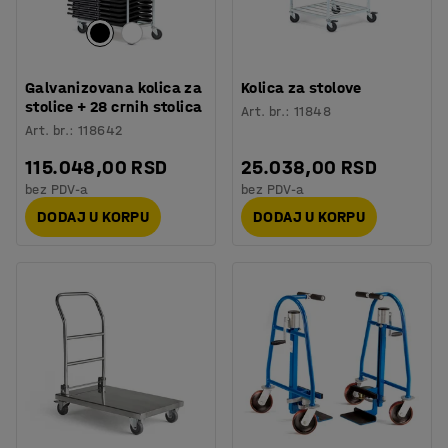
Galvanizovana kolica za
Kolica za stolove
stolice + 28 crnih stolica
Art. br.
:
11848
Art. br.
:
118642
115.048,00 RSD
25.038,00 RSD
bez PDV-a
bez PDV-a
DODAJ U KORPU
DODAJ U KORPU