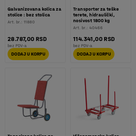
Galvanizovana kolica za
Transporter za teške
stolice : bez stolica
terete, hidraulički,
nosivost 1800 kg
Art. br.
:
11880
Art. br.
:
40466
28.787,00 RSD
114.341,00 RSD
bez PDV-a
bez PDV-a
DODAJ U KORPU
DODAJ U KORPU