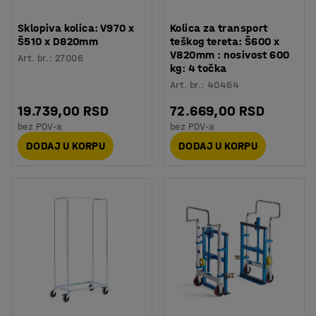
Sklopiva kolica: V970 x
Kolica za transport
Š510 x D820mm
teškog tereta: Š600 x
V820mm : nosivost 600
Art. br.
:
27006
kg: 4 točka
Art. br.
:
40464
19.739,00 RSD
72.669,00 RSD
bez PDV-a
bez PDV-a
DODAJ U KORPU
DODAJ U KORPU