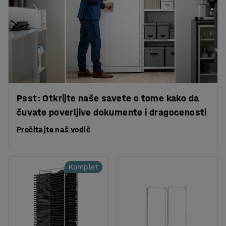
Psst: Otkrijte naše savete o tome kako da
čuvate poverljive dokumente i dragocenosti
Pročitajte naš vodič
Komplet