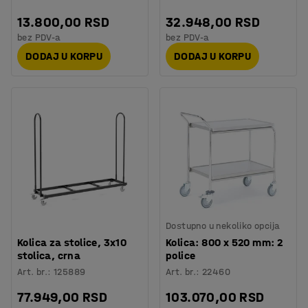
13.800,00 RSD
32.948,00 RSD
bez PDV-a
bez PDV-a
DODAJ U KORPU
DODAJ U KORPU
Dostupno u nekoliko opcija
Kolica za stolice, 3x10
Kolica: 800 x 520 mm: 2
stolica, crna
police
Art. br.
:
125889
Art. br.
:
22460
77.949,00 RSD
103.070,00 RSD