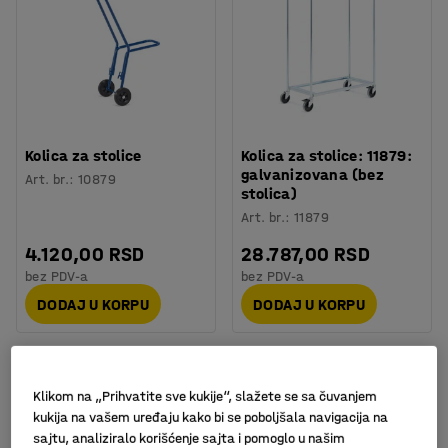
Kolica za stolice
Kolica za stolice: 11879:
galvanizovana (bez
Art. br.
:
10879
stolica)
Art. br.
:
11879
4.120,00 RSD
28.787,00 RSD
bez PDV-a
bez PDV-a
DODAJ U KORPU
DODAJ U KORPU
Komplet
Klikom na „Prihvatite sve kukije“, slažete se sa čuvanjem
kukija na vašem uređaju kako bi se poboljšala navigacija na
sajtu, analiziralo korišćenje sajta i pomoglo u našim