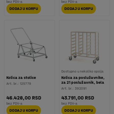
bez PDV-a
bez PDV-a
DODAJ U KORPU
DODAJ U KORPU
Dostupno u nekoliko opcija
Kolica za stolice
Kolica za poslužavnike,
za 21 poslužavnik, bela
Art. br.
:
125779
Art. br.
:
392091
46.428,00 RSD
43.791,00 RSD
bez PDV-a
bez PDV-a
DODAJ U KORPU
DODAJ U KORPU