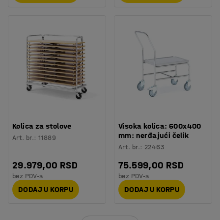
Kolica za stolove
Visoka kolica: 600x400
mm: nerđajući čelik
Art. br.
:
11889
Art. br.
:
22463
29.979,00 RSD
75.599,00 RSD
bez PDV-a
bez PDV-a
DODAJ U KORPU
DODAJ U KORPU