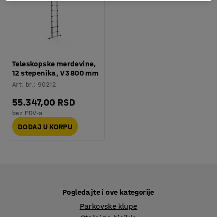
Teleskopske merdevine,
12 stepenika, V 3800 mm
Art. br.
:
90212
55.347,00 RSD
bez PDV-a
DODAJ U KORPU
Pogledajte i ove kategorije
Parkovske klupe