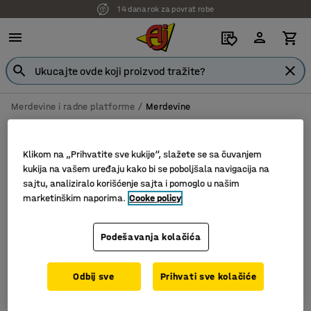
14 dana rok za povrat robe
Merdevine i radne platforme
Merdevine
Merdevine
Klikom na „Prihvatite sve kukije“, slažete se sa čuvanjem
kukija na vašem uređaju kako bi se poboljšala navigacija na
sajtu, analiziralo korišćenje sajta i pomoglo u našim
Filter
Sortiraj
marketinškim naporima.
Cooke policy
1 proizvoda
Podešavanja kolačića
Odbij sve
Prihvati sve kolačiće