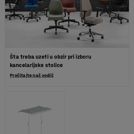
Šta treba uzeti u obzir pri izboru
kancelarijske stolice
Pročitajte naš vodič