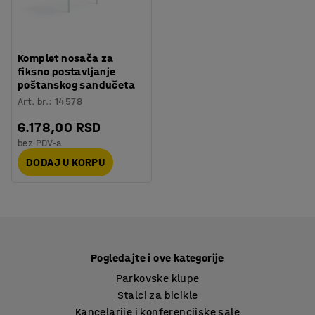
Komplet nosača za
fiksno postavljanje
poštanskog sandučeta
Art. br.
:
14578
6.178,00 RSD
bez PDV-a
DODAJ U KORPU
Pogledajte i ove kategorije
Parkovske klupe
Stalci za bicikle
Kancelarije i konferencijske sale