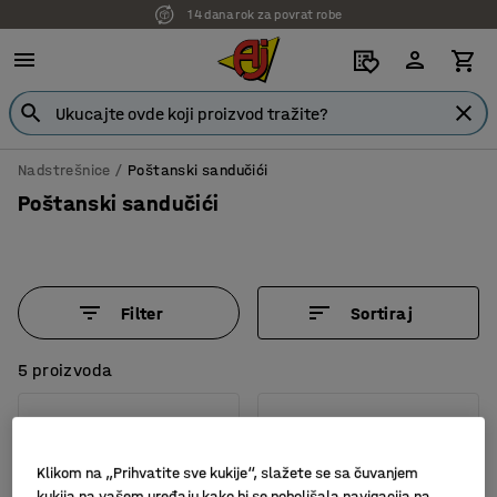
14 dana rok za povrat robe
7 godina garancije
Nadstrešnice
Poštanski sandučići
Poštanski sandučići
Filter
Sortiraj
5 proizvoda
Klikom na „Prihvatite sve kukije“, slažete se sa čuvanjem
kukija na vašem uređaju kako bi se poboljšala navigacija na