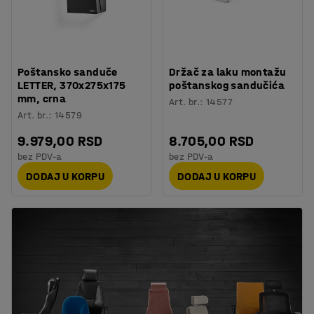
Poštansko sanduče
Držač za laku montažu
LETTER, 370x275x175
poštanskog sandučića
mm, crna
Art. br.
:
14577
Art. br.
:
14579
9.979,00 RSD
8.705,00 RSD
bez PDV-a
bez PDV-a
DODAJ U KORPU
DODAJ U KORPU