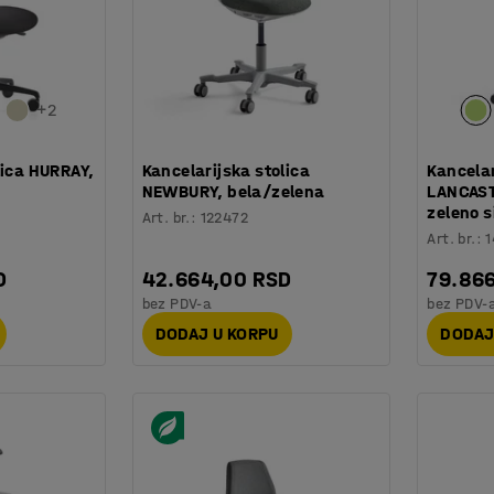
+
2
lica HURRAY,
Kancelarijska stolica
Kancelar
a
NEWBURY, bela/zelena
LANCAST
zeleno s
Art. br.
:
122472
Art. br.
:
D
42.664,00 RSD
79.86
bez PDV-a
bez PDV-
DODAJ U KORPU
DODAJ