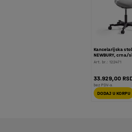
Kancelarijska sto
NEWBURY, crna/s
Art. br.
:
122471
33.929,00 RS
bez PDV-a
DODAJ U KORPU