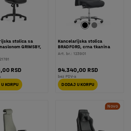
ijska stolica sa
Kancelarijska stolica
 naslonom GRIMSBY,
BRADFORD, crna tkanina
Art. br.
:
123901
21781
6,00 RSD
94.340,00 RSD
a
bez PDV-a
 U KORPU
DODAJ U KORPU
Novo