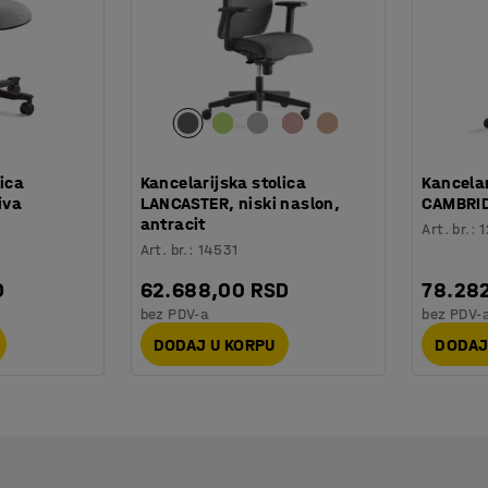
lica
Kancelarijska stolica
Kancelar
iva
LANCASTER, niski naslon,
CAMBRID
antracit
Art. br.
:
1
Art. br.
:
14531
D
62.688,00 RSD
78.28
bez PDV-a
bez PDV-
DODAJ U KORPU
DODAJ