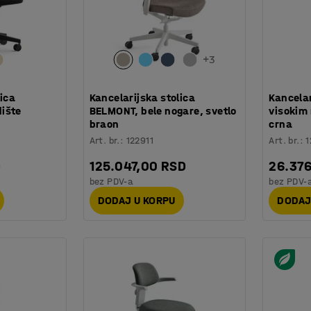
+
3
lica
Kancelarijska stolica
Kancelar
ište
BELMONT, bele nogare, svetlo
visokim
braon
crna
Art. br.
:
122911
Art. br.
:
1
D
125.047,00 RSD
26.37
bez PDV-a
bez PDV-
DODAJ U KORPU
DODAJ