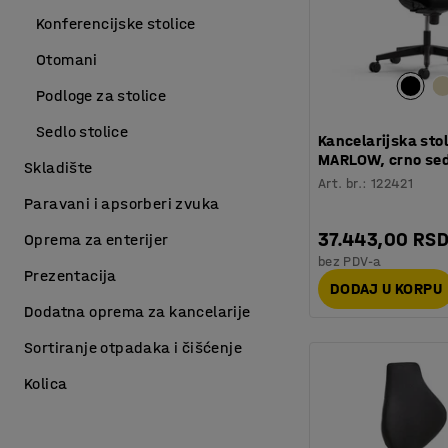
Konferencijske stolice
Otomani
Podloge za stolice
Sedlo stolice
Kancelarijska sto
MARLOW, crno sed
Skladište
Art. br.
:
122421
Paravani i apsorberi zvuka
37.443,00 RS
Oprema za enterijer
bez PDV-a
Prezentacija
DODAJ U KORPU
Dodatna oprema za kancelarije
Sortiranje otpadaka i čišćenje
Kolica