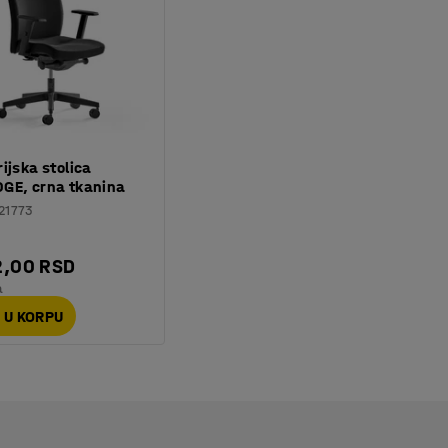
ijska stolica
GE, crna tkanina
21773
2,00 RSD
a
 U KORPU