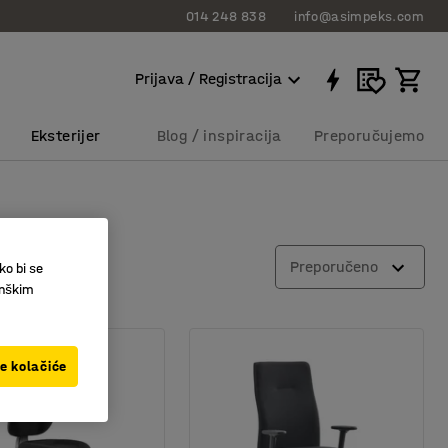
014 248 838
info@asimpeks.com
Prijava / Registracija
Eksterijer
Blog / inspiracija
Preporučujemo
l
Preporučeno
ko bi se
inškim
ve kolačiće