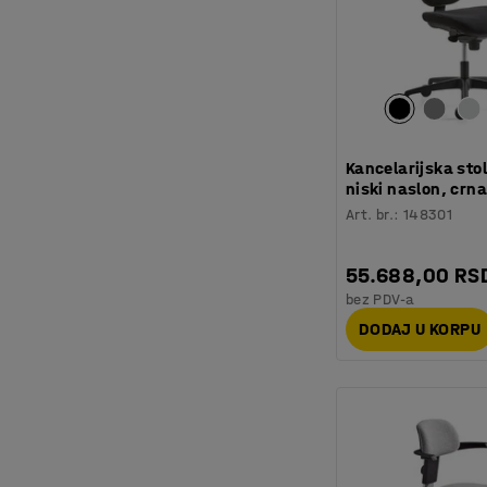
Kancelarijska sto
niski naslon, crn
Art. br.
:
148301
55.688,00 RS
bez PDV-a
DODAJ U KORPU