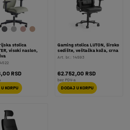
ijska stolica
Gaming stolica LUTON, široko
ER, visoki naslon,
sedište, veštačka koža, crna
iva
Art. br.
:
14593
14522
6,00 RSD
62.752,00 RSD
a
bez PDV-a
 U KORPU
DODAJ U KORPU