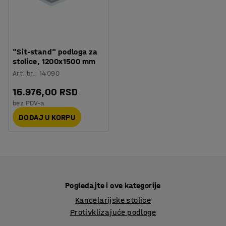
"Sit-stand" podloga za
stolice, 1200x1500 mm
Art. br.
:
14090
15.976,00 RSD
bez PDV-a
DODAJ U KORPU
Pogledajte i ove kategorije
Kancelarijske stolice
Protivklizajuće podloge