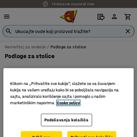
14 dana rok za povrat robe
Nameštaj za sedenje
Podloge za stolice
Podloge za stolice
Klikom na „Prihvatite sve kukije“, slažete se sa čuvanjem
Filter
Sortiraj
kukija na vašem uređaju kako bi se poboljšala navigacija na
sajtu, analiziralo korišćenje sajta i pomoglo u našim
3 proizvoda
marketinškim naporima.
Cooke policy
Podešavanja kolačića