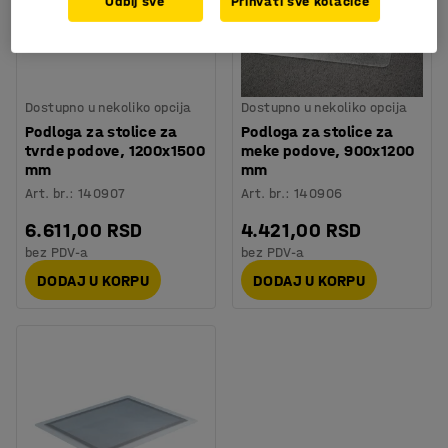
Odbij sve
Prihvati sve kolačiće
Dostupno u nekoliko opcija
Dostupno u nekoliko opcija
Podloga za stolice za
Podloga za stolice za
tvrde podove, 1200x1500
meke podove, 900x1200
mm
mm
Art. br.
:
140907
Art. br.
:
140906
6.611,00 RSD
4.421,00 RSD
bez PDV-a
bez PDV-a
DODAJ U KORPU
DODAJ U KORPU