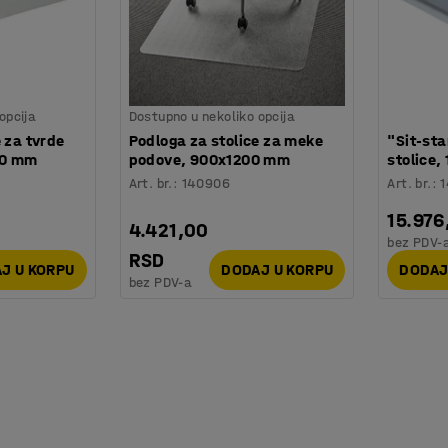
opcija
Dostupno u nekoliko opcija
 za tvrde
Podloga za stolice za meke
"Sit-st
00 mm
podove, 900x1200 mm
stolice
Art. br.
:
140906
Art. br.
:
15.976
4.421,00
bez PDV-
RSD
J U KORPU
DODAJ U KORPU
DODAJ
bez PDV-a