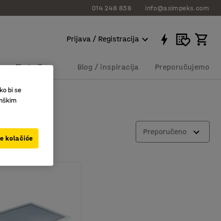
014 248 838
info@asimpeks.com
Prijava / Registracija
Eksterijer
Blog / inspiracija
Preporučujemo
ko bi se
inškim
Preporučeno
ve kolačiće