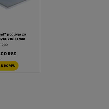
and" podloga za
, 1200x1500 mm
14090
,00 RSD
a
 U KORPU