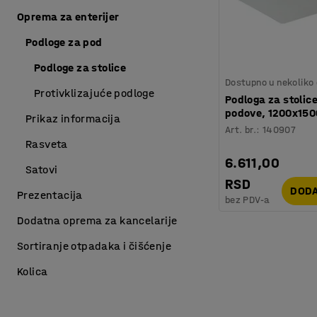
Oprema za enterijer
Podloge za pod
Podloge za stolice
Dostupno u nekoliko 
Protivklizajuće podloge
Podloga za stolice
podove, 1200x15
Prikaz informacija
Art. br.
:
140907
Rasveta
6.611,00
Satovi
RSD
DODA
Prezentacija
bez PDV-a
Dodatna oprema za kancelarije
Sortiranje otpadaka i čišćenje
Kolica