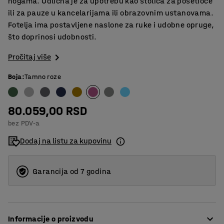
nogama. Odlična je za upotrebu kao stolica za posetioce
ili za pauze u kancelarijama ili obrazovnim ustanovama.
Fotelja ima postavljene naslone za ruke i udobne opruge,
što doprinosi udobnosti.
Pročitaj više
Boja
:
Tamno roze
80.059,00 RSD
bez PDV-a
Dodaj na listu za kupovinu
Garancija od 7 godina
Informacije o proizvodu