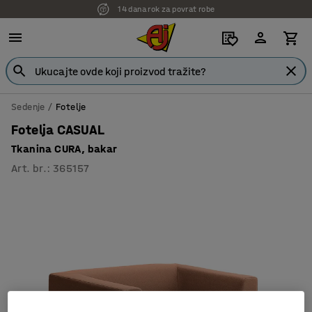
14 dana rok za povrat robe
Sedenje
Fotelje
Fotelja CASUAL
Tkanina CURA, bakar
Art. br.
:
365157