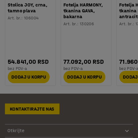
Stolica JOY, crna,
Fotelja HARMONY,
Fotelja
tamno plava
tkanina GAVA,
tkanina
bakarna
antracit
Art. br.
:
106004
Art. br.
:
130206
Art. br.
:
1
54.841,00 RSD
77.092,00 RSD
71.960
bez PDV-a
bez PDV-a
bez PDV-
DODAJ U KORPU
DODAJ U KORPU
DODAJ
KONTAKTIRAJTE NAS
Otkrijte