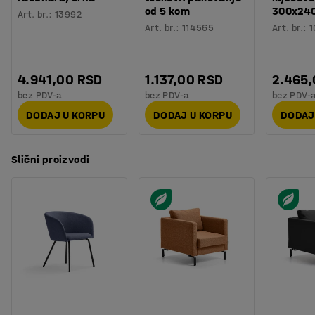
Montaža
:
Sklopljeno
od 5 kom
300x24
ispunjava zahteve Möbelfakta. Navlaka se skida, što
Art. br.
:
13992
Testiranje
:
EN 16139:2013
Art. br.
:
114565
Art. br.
:
1
olakšava čišćenje, i može se mašinski prati na 60 °C.
4.941,00 RSD
1.137,00 RSD
2.465
bez PDV-a
bez PDV-a
bez PDV-
DODAJ U KORPU
DODAJ U KORPU
DODAJ
Slični proizvodi