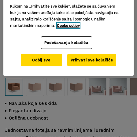
Klikom na „Prihvatite sve kukije“, slažete se sa čuvanjem
kukija na vašem uređaju kako bi se poboljšala navigacija na
sajtu, analiziralo korišćenje sajta i pomoglo u našim
marketinškim naporima.
Cooke policy
Podešavanja kolačića
Odbij sve
Prihvati sve kolačiće
Navlaka koja se skida
Elegantan dizajn
Odlična udobnost
Jednostavna fotelja sa ravnim linijama i urednim