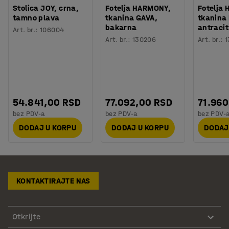
Stolica JOY, crna,
Fotelja HARMONY,
Fotelja
tamno plava
tkanina GAVA,
tkanina
bakarna
antracit
Art. br.
:
106004
Art. br.
:
130206
Art. br.
:
1
54.841,00 RSD
77.092,00 RSD
71.960
bez PDV-a
bez PDV-a
bez PDV-
DODAJ U KORPU
DODAJ U KORPU
DODAJ
KONTAKTIRAJTE NAS
Otkrijte