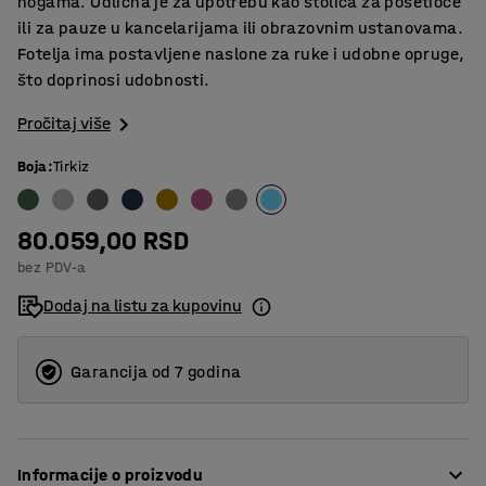
nogama. Odlična je za upotrebu kao stolica za posetioce
ili za pauze u kancelarijama ili obrazovnim ustanovama.
Fotelja ima postavljene naslone za ruke i udobne opruge,
što doprinosi udobnosti.
Pročitaj više
Boja
:
Tirkiz
80.059,00 RSD
bez PDV-a
Dodaj na listu za kupovinu
Garancija od 7 godina
Informacije o proizvodu