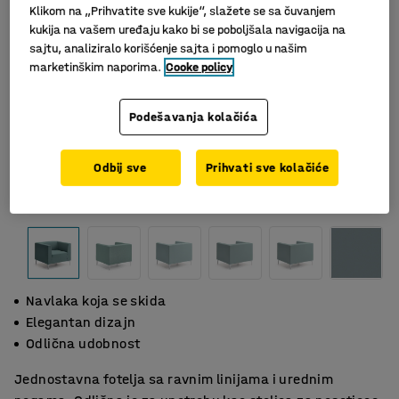
Klikom na „Prihvatite sve kukije“, slažete se sa čuvanjem
kukija na vašem uređaju kako bi se poboljšala navigacija na
sajtu, analiziralo korišćenje sajta i pomoglo u našim
marketinškim naporima.
Cooke policy
Podešavanja kolačića
Odbij sve
Prihvati sve kolačiće
Navlaka koja se skida
Elegantan dizajn
Odlična udobnost
Jednostavna fotelja sa ravnim linijama i urednim