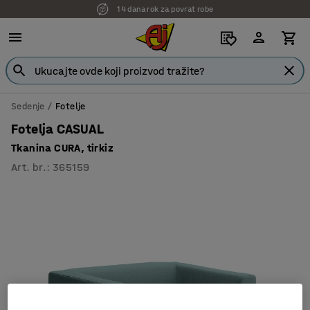
14 dana rok za povrat robe
7 godina garancije
Sedenje
Fotelje
Fotelja CASUAL
Tkanina CURA, tirkiz
Art. br.
:
365159