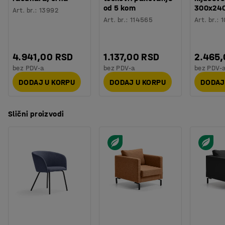
Montaža
:
Sklopljeno
od 5 kom
300x24
ispunjava zahteve Möbelfakta. Navlaka se skida, što
Art. br.
:
13992
Testiranje
:
EN 16139:2013
Art. br.
:
114565
Art. br.
:
1
olakšava čišćenje, i može se mašinski prati na 60 °C.
4.941,00 RSD
1.137,00 RSD
2.465
bez PDV-a
bez PDV-a
bez PDV-
DODAJ U KORPU
DODAJ U KORPU
DODAJ
Slični proizvodi