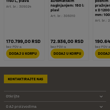
1160 L, plava
automatskim
podnim
naginjanjem: 150 l:
pražnjen
Art. br.
:
305024
plavi
x D 1200
mm: 100
Art. br.
:
305010
Art. br.
:
2
170.799,00 RSD
72.936,00 RSD
190.6
bez PDV-a
bez PDV-a
bez PDV-
DODAJ U KORPU
DODAJ U KORPU
DODAJ
KONTAKTIRAJTE NAS
Otkrijte
O AJ proizvodima