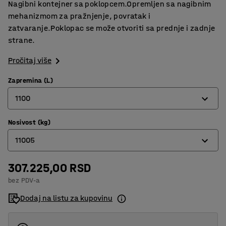
Nagibni kontejner sa poklopcem.Opremljen sa nagibnim
mehanizmom za pražnjenje, povratak i
zatvaranje.Poklopac se može otvoriti sa prednje i zadnje
strane.
Pročitaj više
Zapremina (L)
1100
Nosivost (kg)
150
11005
300
600
307.225,00 RSD
150
bez PDV-a
900
300
Dodaj na listu za kupovinu
1100
600
1600