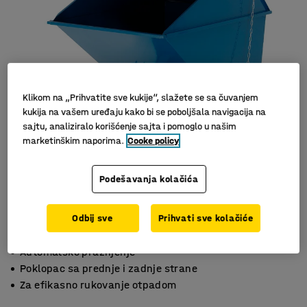
Klikom na „Prihvatite sve kukije“, slažete se sa čuvanjem
kukija na vašem uređaju kako bi se poboljšala navigacija na
sajtu, analiziralo korišćenje sajta i pomoglo u našim
marketinškim naporima.
Cooke policy
Podešavanja kolačića
Odbij sve
Prihvati sve kolačiće
Automatsko pražnjenje
Poklopac sa prednje i zadnje strane
Za efikasno rukovanje otpadom