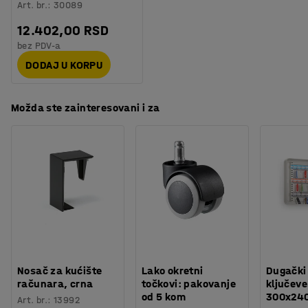
Art. br.
:
30089
optimalno rešenje.
12.402,00 RSD
bez PDV-a
DODAJ U KORPU
Možda ste zainteresovani i za
Nosač za kućište
Lako okretni
Dugački
računara, crna
točkovi: pakovanje
ključeve
od 5 kom
300x24
Art. br.
:
13992