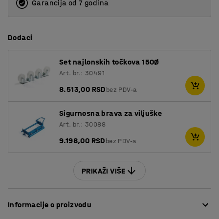
900
Garancija od 7 godina
2000
1600
Dodaci
2000
11005
Set najlonskih točkova 150Ø
Art. br.: 30491
8.513,00 RSD
bez PDV-a
Sigurnosna brava za viljuške
Art. br.: 30088
9.198,00 RSD
bez PDV-a
PRIKAŽI VIŠE
Informacije o proizvodu