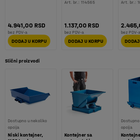
Art. br.
:
114565
Art. br.
:
1
4.941,00 RSD
1.137,00 RSD
2.465
bez PDV-a
bez PDV-a
bez PDV-
DODAJ U KORPU
DODAJ U KORPU
DODAJ
Slični proizvodi
Dostupno u nekoliko
Dostupno 
opcija
opcija
Niski kontejner,
Kontejner sa
Kontejne