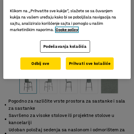
Klikom na „Prihvatite sve kukije“, slažete se sa čuvanjem
kukija na vašem uređaju kako bi se poboljšala navigacija na
sajtu, analiziralo korišćenje sajta i pomoglo u našim
marketinškim naporima.
Cooke policy
Podešavanja kolačića
Slični proizvodi
Odbij sve
Prihvati sve kolačiće
Pogodno za različite vrste prostora za sastanke i sala
za sastanke
Savršeno za visoke stolove ili projektne stolove u
kancelariji
Udoban položaj sedenja sa naslonom i odmorištem za