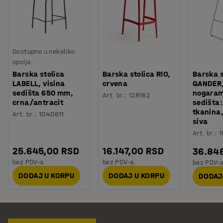
Dostupno u nekoliko
opcija
Barska stolica
Barska stolica RIO,
Barska s
LABELL, visina
crvena
GANDER,
sedišta 650 mm,
nogaram
Art. br.
:
128162
crna/antracit
sedišta
tkanina,
Art. br.
:
1040611
siva
Art. br.
:
1
25.645,00 RSD
16.147,00 RSD
36.84
bez PDV-a
bez PDV-a
bez PDV-
DODAJ U KORPU
DODAJ U KORPU
DODAJ