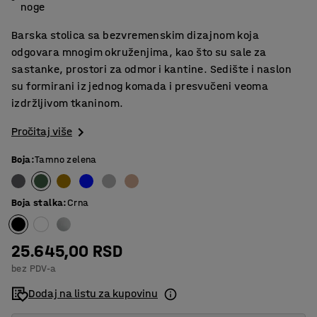
noge
Barska stolica sa bezvremenskim dizajnom koja
odgovara mnogim okruženjima, kao što su sale za
sastanke, prostori za odmor i kantine. Sedište i naslon
su formirani iz jednog komada i presvučeni veoma
izdržljivom tkaninom.
Pročitaj više
Boja
:
Tamno zelena
Boja stalka
:
Crna
25.645,00 RSD
bez PDV-a
Dodaj na listu za kupovinu