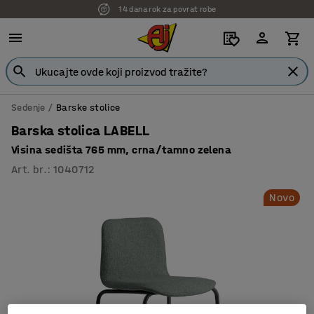
14 dana rok za povrat robe
7 godina garancije
Sedenje
Barske stolice
Barska stolica LABELL
Visina sedišta 765 mm, crna/tamno zelena
Art. br.
:
1040712
Novo