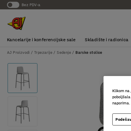
bez PDV-a
Kancelarije i konferencijske sale
Skladište i radionica
AJ Proizvodi
Trpezarije
Sedenje
Barske stolice
Klikom na 
poboljšala
naporima.
Podešav