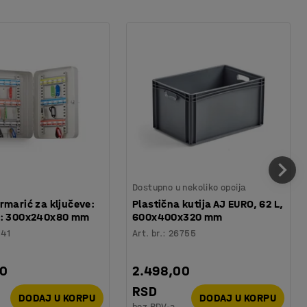
Dostupno u nekoliko opcija
rmarić za ključeve:
Plastična kutija AJ EURO, 62 L,
a: 300x240x80 mm
600x400x320 mm
141
Art. br.
:
26755
00
2.498,00
RSD
DODAJ U KORPU
DODAJ U KORPU
bez PDV-a