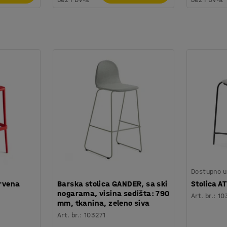
Dostupno u 
crvena
Barska stolica GANDER, sa ski
Stolica A
nogarama, visina sedišta: 790
Art. br.
:
10
mm, tkanina, zeleno siva
Art. br.
:
103271