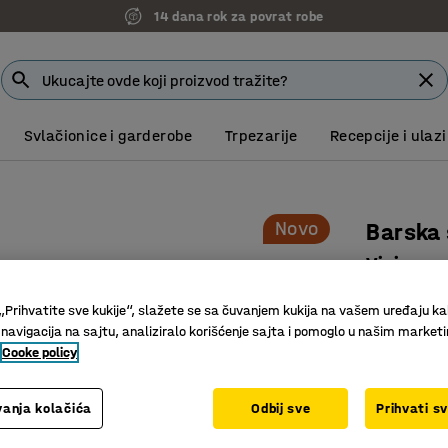
14 dana rok za povrat robe
Svlačionice i garderobe
Trpezarije
Recepcije i ulazi
Novo
Barska 
Visina s
Art. br.
:
10
„Prihvatite sve kukije“, slažete se sa čuvanjem kukija na vašem uređaju ka
 navigacija na sajtu, analiziralo korišćenje sajta i pomoglo u našim market
Pogodno z
Cooke policy
Savršeno 
Udoban p
anja kolačića
Odbij sve
Prihvati s
Boja
:
Svetlo 