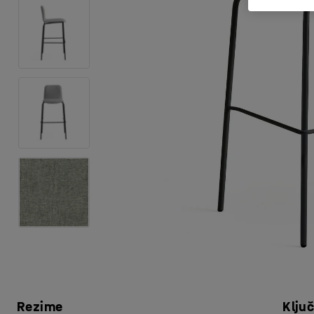
Rezime
Klju