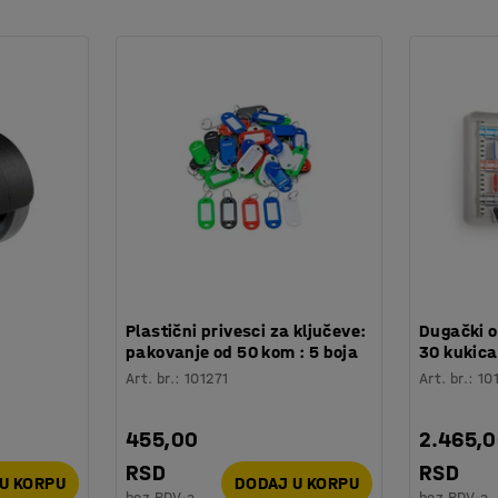
:
Plastični privesci za ključeve:
Dugački o
pakovanje od 50 kom : 5 boja
30 kukic
Art. br.
:
101271
Art. br.
:
10
455,00
2.465,
RSD
RSD
U KORPU
DODAJ U KORPU
bez PDV-a
bez PDV-a