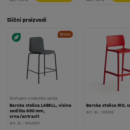
Slični proizvodi
Novo
Dostupno u nekoliko opcija
Barska stolica LABELL, visina
Barska stolica RIO, 
sedišta 650 mm,
Art. br.
:
128162
crna/antracit
Art. br.
:
1040611