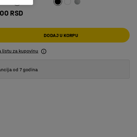
,00 RSD
DODAJ U KORPU
 listu za kupovinu
ncija od 7 godina