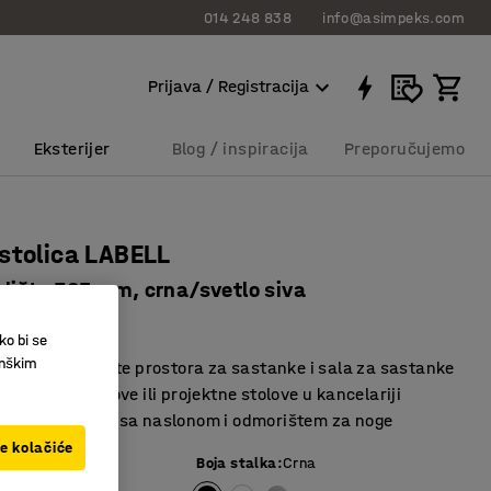
014 248 838
info@asimpeks.com
Prijava / Registracija
Eksterijer
Blog / inspiracija
Preporučujemo
stolica LABELL
edišta 765 mm, crna/svetlo siva
40715
ko bi se
inškim
a različite vrste prostora za sastanke i sala za sastanke
za visoke stolove ili projektne stolove u kancelariji
oložaj sedenja sa naslonom i odmorištem za noge
ve kolačiće
siva
Boja stalka
:
Crna