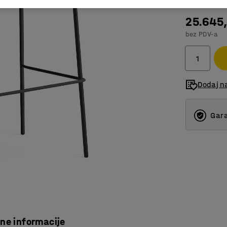
25.645
bez PDV-a
Dodaj na
Gara
čne informacije