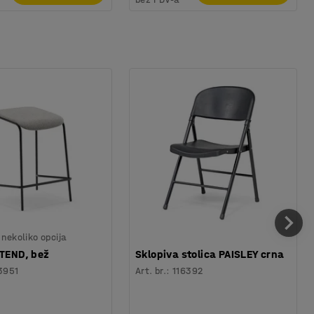
nekoliko opcija
TTEND, bež
Sklopiva stolica PAISLEY crna
3951
Art. br.
:
116392