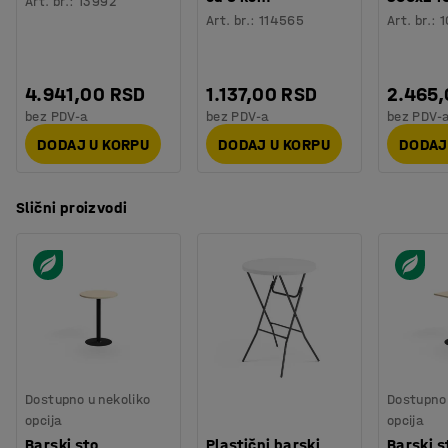
Art. br.
:
13992
Testiranje
:
EN 15372
Art. br.
:
114565
Art. br.
:
1
Kvalitet & eko oznaka
:
Möbelfakta 120251023
4.941,00 RSD
1.137,00 RSD
2.465
bez PDV-a
bez PDV-a
bez PDV-
DODAJ U KORPU
DODAJ U KORPU
DODAJ
Slični proizvodi
Dostupno u nekoliko
Dostupno 
opcija
opcija
Barski sto
Plastični barski
Barski s