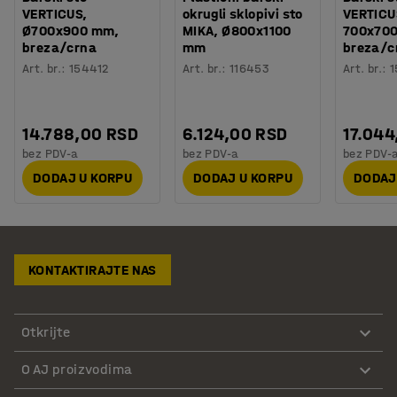
VERTICUS,
okrugli sklopivi sto
VERTICU
Ø700x900 mm,
MIKA, Ø800x1100
700x70
breza/crna
mm
breza/c
Art. br.
:
154412
Art. br.
:
116453
Art. br.
:
1
14.788,00 RSD
6.124,00 RSD
17.044
bez PDV-a
bez PDV-a
bez PDV-
DODAJ U KORPU
DODAJ U KORPU
DODAJ
KONTAKTIRAJTE NAS
Otkrijte
O AJ proizvodima