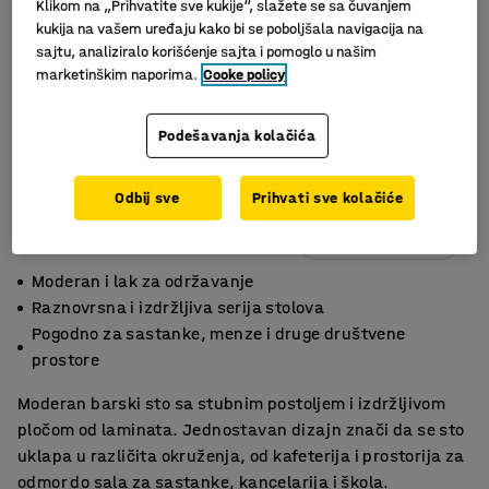
Klikom na „Prihvatite sve kukije“, slažete se sa čuvanjem
kukija na vašem uređaju kako bi se poboljšala navigacija na
sajtu, analiziralo korišćenje sajta i pomoglo u našim
marketinškim naporima.
Cooke policy
Podešavanja kolačića
Odbij sve
Prihvati sve kolačiće
Slični proizvodi
Moderan i lak za održavanje
Raznovrsna i izdržljiva serija stolova
Pogodno za sastanke, menze i druge društvene
prostore
Moderan barski sto sa stubnim postoljem i izdržljivom
pločom od laminata. Jednostavan dizajn znači da se sto
uklapa u različita okruženja, od kafeterija i prostorija za
odmor do sala za sastanke, kancelarija i škola.