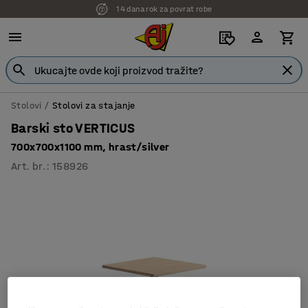
14 dana rok za povrat robe
Stolovi
Stolovi za stajanje
Barski sto VERTICUS
700x700x1100 mm, hrast/silver
Art. br.
:
158926