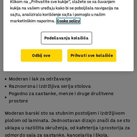
Klikom na „Prihvatite sve kukije“, slažete se sa čuvanjem
kukija na vašem uređaju kako bi se poboljšala navigacija na
sajtu, analiziralo korišćenje sajta i pomoglo u našim
marketinškim naporima.
Cooke policy
Podešavanja kolačića
Odbij sve
Prihvati sve kolačiće
Moderan i lak za održavanje
Raznovrsna i izdržljiva serija stolova
Pogodno za sastanke, menze i druge društvene
prostore
Moderan barski sto sa stubnim postoljem i izdržljivom
pločom od laminata. Jednostavan dizajn znači da se sto
uklapa u različita okruženja, od kafeterija i prostorija za
odmor do sala za sastanke, kancelarija i škola.