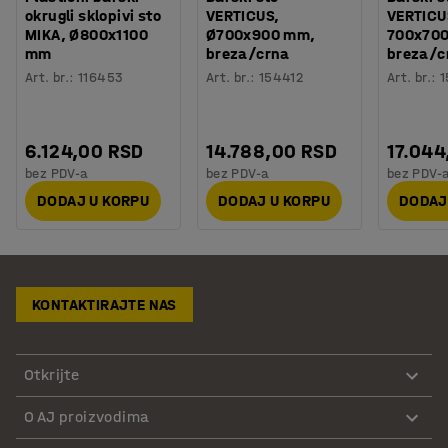
okrugli sklopivi sto
VERTICUS,
VERTICU
MIKA, Ø800x1100
Ø700x900 mm,
700x70
mm
breza/crna
breza/c
Art. br.
:
116453
Art. br.
:
154412
Art. br.
:
1
6.124,00 RSD
14.788,00 RSD
17.044
bez PDV-a
bez PDV-a
bez PDV-
DODAJ U KORPU
DODAJ U KORPU
DODAJ
KONTAKTIRAJTE NAS
Otkrijte
O AJ proizvodima