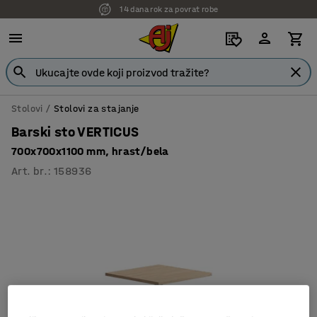
14 dana rok za povrat robe
Stolovi
Stolovi za stajanje
Barski sto VERTICUS
700x700x1100 mm, hrast/bela
Art. br.
:
158936