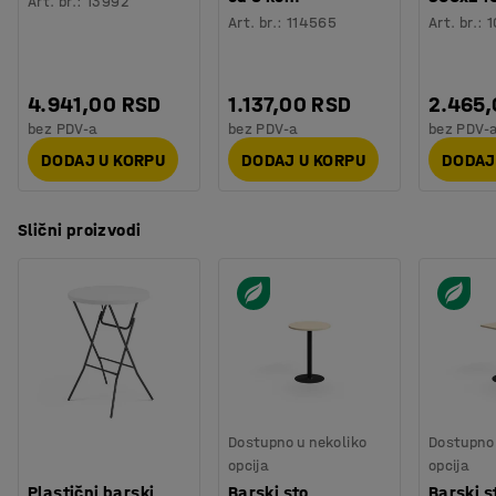
Art. br.
:
13992
Montaža
:
Potrebno je sklapanje
Art. br.
:
114565
Art. br.
:
1
Testiranje
:
EN 15372
Kvalitet & eko oznaka
:
Möbelfakta 120251023
4.941,00 RSD
1.137,00 RSD
2.465
bez PDV-a
bez PDV-a
bez PDV-
DODAJ U KORPU
DODAJ U KORPU
DODAJ
Slični proizvodi
Dostupno u nekoliko
Dostupno 
opcija
opcija
Plastični barski
Barski sto
Barski s