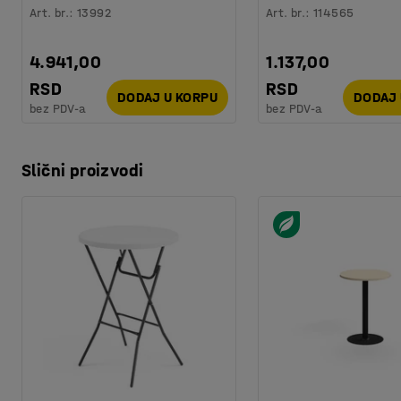
Art. br.
:
13992
Art. br.
:
114565
4.941,00
1.137,00
RSD
RSD
DODAJ U KORPU
DODAJ 
bez PDV-a
bez PDV-a
Slični proizvodi