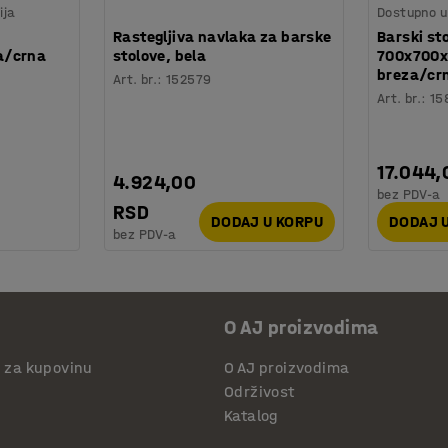
ija
Dostupno u 
Rastegljiva navlaka za barske
Barski st
a/crna
stolove, bela
700x700
breza/cr
Art. br.
:
152579
Art. br.
:
15
17.044,
4.924,00
bez PDV-a
RSD
DODAJ U KORPU
DODAJ 
bez PDV-a
O AJ proizvodima
i za kupovinu
O AJ proizvodima
Održivost
Katalog