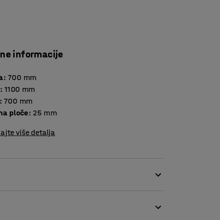
čne informacije
a
:
700
mm
:
1100
mm
:
700
mm
Debljina ploče
:
25
mm
ajte više detalja
a čini pogodnim za menze i sale za sastanke,