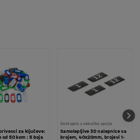
Dostupno u nekoliko opcija
privesci za ključeve:
Samolepljive 3D nalepnice sa
 od 50 kom : 5 boja
brojem, 40x20mm, brojevi 1-