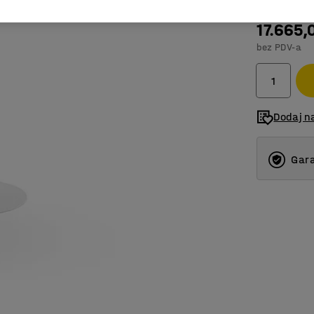
17.665,
bez PDV-a
Dodaj na
Gara