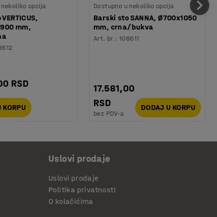
nekoliko opcija
Dostupno u nekoliko opcija
o VERTICUS,
Barski sto SANNA, Ø700x1050
x900 mm,
mm, crna/bukva
na
Art. br.
:
108611
8612
00 RSD
17.581,00
RSD
U KORPU
DODAJ U KORPU
bez PDV-a
Uslovi prodaje
Uslovi prodaje
Politika privatnosti
O kolačićima