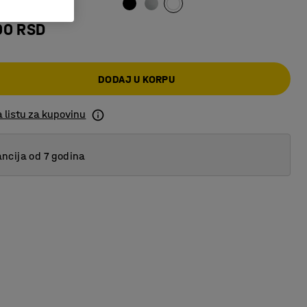
00 RSD
DODAJ U KORPU
 listu za kupovinu
ncija od 7 godina