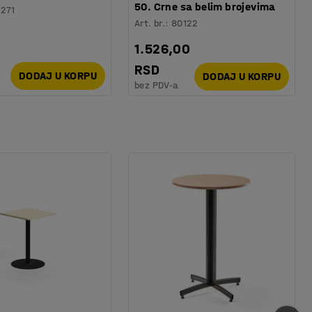
50. Crne sa belim brojevima
1271
Art. br.
:
80122
1.526,00
RSD
DODAJ U KORPU
DODAJ U KORPU
bez PDV-a