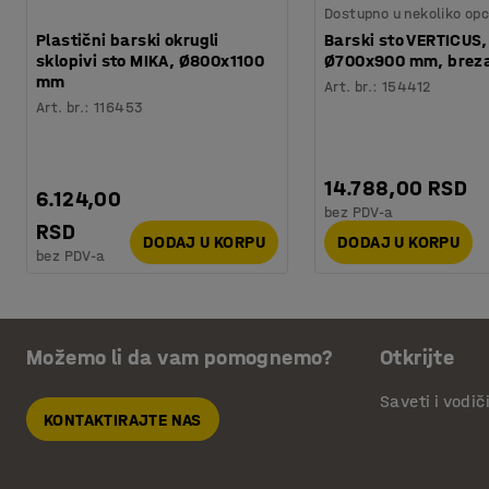
Dostupno u nekoliko opc
Plastični barski okrugli
Barski sto VERTICUS,
sklopivi sto MIKA, Ø800x1100
Ø700x900 mm, brez
mm
Art. br.
:
154412
Art. br.
:
116453
14.788,00 RSD
6.124,00
bez PDV-a
RSD
DODAJ U KORPU
DODAJ U KORPU
bez PDV-a
Možemo li da vam pomognemo?
Otkrijte
Saveti i vodič
KONTAKTIRAJTE NAS