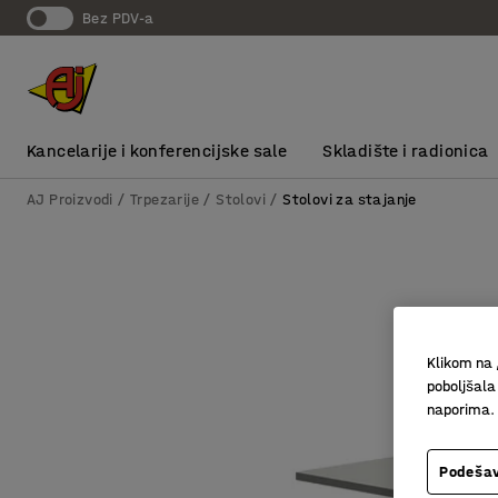
bez PDV-a
Kancelarije i konferencijske sale
Skladište i radionica
AJ Proizvodi
Trpezarije
Stolovi
Stolovi za stajanje
Klikom na 
poboljšala
naporima.
Podešav