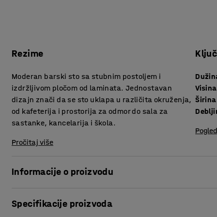
Rezime
Klju
Moderan barski sto sa stubnim postoljem i
Dužin
izdržljivom pločom od laminata. Jednostavan
Visina
dizajn znači da se sto uklapa u različita okruženja,
Širina
od kafeterija i prostorija za odmor do sala za
sastanke, kancelarija i škola.
Pogled
Pročitaj više
Informacije o proizvodu
Ovaj sto kombinuje klasičan dizajn sa izdržljivošću, što g
Specifikacije proizvoda
kao i za prostore za odmor i zajedničke prostorije u školi.