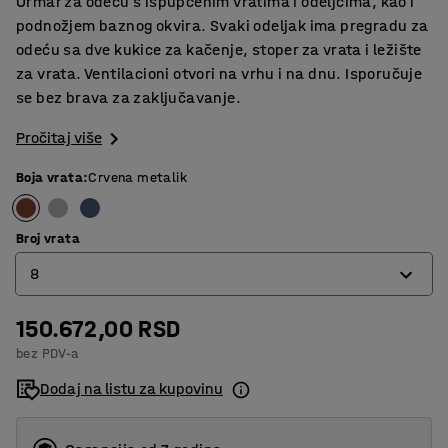
Ormar za odeću s ispupčenim vratima i odeljcima, kao i
podnožjem baznog okvira. Svaki odeljak ima pregradu za
odeću sa dve kukice za kačenje, stoper za vrata i ležište
za vrata. Ventilacioni otvori na vrhu i na dnu. Isporučuje
se bez brava za zaključavanje.
Pročitaj više
Boja vrata
:
Crvena metalik
Broj vrata
8
150.672,00 RSD
4
bez PDV-a
6
Dodaj na listu za kupovinu
8