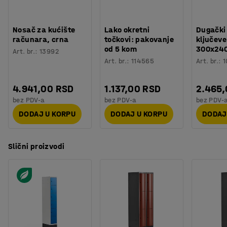
Nosač za kućište
Lako okretni
Dugački
računara, crna
točkovi: pakovanje
ključeve
od 5 kom
300x24
Art. br.
:
13992
Art. br.
:
114565
Art. br.
:
1
4.941,00 RSD
1.137,00 RSD
2.465
bez PDV-a
bez PDV-a
bez PDV-
DODAJ U KORPU
DODAJ U KORPU
DODAJ
Slični proizvodi