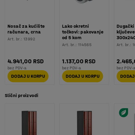
Nosač za kućište
Lako okretni
Dugački
računara, crna
točkovi: pakovanje
ključeve
od 5 kom
300x24
Art. br.
:
13992
Art. br.
:
114565
Art. br.
:
1
4.941,00 RSD
1.137,00 RSD
2.465
bez PDV-a
bez PDV-a
bez PDV-
DODAJ U KORPU
DODAJ U KORPU
DODAJ
Slični proizvodi