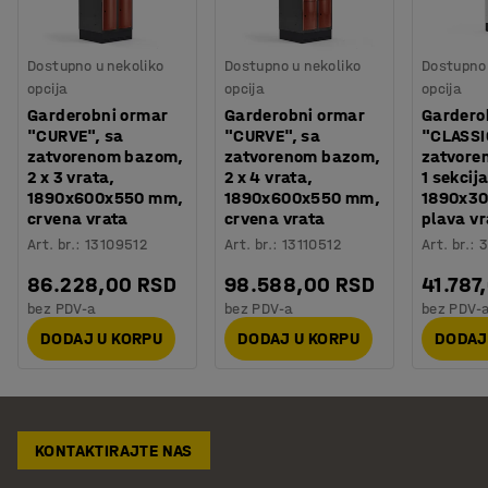
Dostupno u nekoliko
Dostupno u nekoliko
Dostupno 
opcija
opcija
opcija
Garderobni ormar
Garderobni ormar
Gardero
"CURVE", sa
"CURVE", sa
"CLASSI
zatvorenom bazom,
zatvorenom bazom,
zatvore
2 x 3 vrata,
2 x 4 vrata,
1 sekcija
1890x600x550 mm,
1890x600x550 mm,
1890x3
crvena vrata
crvena vrata
plava vr
Art. br.
:
13109512
Art. br.
:
13110512
Art. br.
:
3
86.228,00 RSD
98.588,00 RSD
41.787
bez PDV-a
bez PDV-a
bez PDV-
DODAJ U KORPU
DODAJ U KORPU
DODAJ
KONTAKTIRAJTE NAS