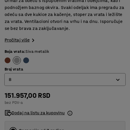
Ormar za odeću s ispupčenim vratima i odeljcima, kao i
podnožjem baznog okvira. Svaki odeljak ima pregradu za
odeću sa dve kukice za kačenje, stoper za vrata i ležište
za vrata. Ventilacioni otvori na vrhu i na dnu. Isporučuje
se bez brava za zaključavanje.
Pročitaj više
Boja vrata
:
Siva metalik
Broj vrata
8
151.957,00 RSD
4
bez PDV-a
6
Dodaj na listu za kupovinu
8