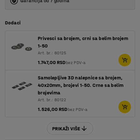
Garancija od 7 godina
Dodaci
Privesci sa brojem, crni sa belim brojem
1-50
Art. br.: 80125
1.747,00 RSD
bez PDV-a
Samolepljive 3D nalepnice sa brojem,
40x20mm, brojevi 1-50. Crne sa belim
brojevima
Art. br.: 80122
1.526,00 RSD
bez PDV-a
PRIKAŽI VIŠE