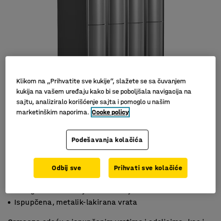
Klikom na „Prihvatite sve kukije“, slažete se sa čuvanjem
kukija na vašem uređaju kako bi se poboljšala navigacija na
sajtu, analiziralo korišćenje sajta i pomoglo u našim
marketinškim naporima.
Cooke policy
Slični proizvodi
Podešavanja kolačića
Odbij sve
Prihvati sve kolačiće
2 vertikalna pretinaca
Fitingi za unutrašnje skladištenje
Ispupčena, metalik-lakirana vrata