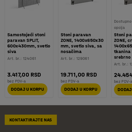
Dostupno 
opcija
Samostojeći stoni
Stoni paravan
Stoni p
paravan SPLIT,
ZONE, 1400x650x30
ZONE, cr
600x430mm, svetlo
mm, svetlo siva, sa
1400x6
siva
nosačima
tkanina 
srebrno 
Art. br.
:
124061
Art. br.
:
129061
Art. br.
:
1
3.417,00 RSD
19.711,00 RSD
24.45
bez PDV-a
bez PDV-a
bez PDV-
DODAJ U KORPU
DODAJ U KORPU
DODAJ
KONTAKTIRAJTE NAS