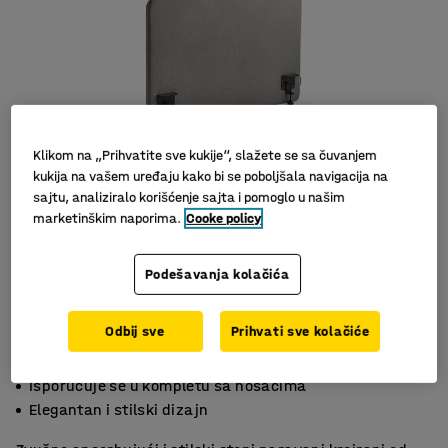
Klikom na „Prihvatite sve kukije“, slažete se sa čuvanjem
kukija na vašem uređaju kako bi se poboljšala navigacija na
sajtu, analiziralo korišćenje sajta i pomoglo u našim
marketinškim naporima.
Cooke policy
Podešavanja kolačića
Odbij sve
Prihvati sve kolačiće
Efektivna apsorpcija buke
Isporučuje se u kompletu sa nosačima
Elegantan i stilski dizajn