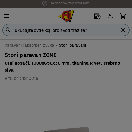
7 godina garancije
Paravani i apsorberi zvuka
Stoni paravani
Stoni paravan ZONE
Crni nosači, 1000x650x30 mm, tkanina Rivet, srebrno
siva
Art. br.
:
1210215