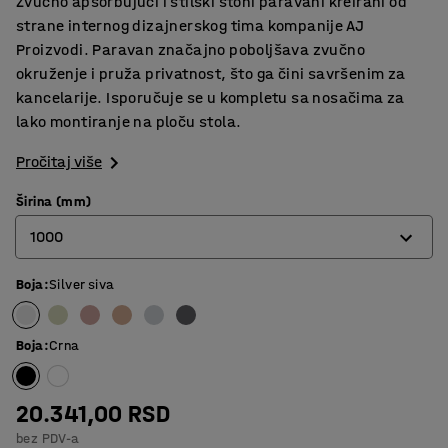
Zvučno apsorbujući i stilski stoni paravani kreirani od
strane internog dizajnerskog tima kompanije AJ
Proizvodi. Paravan značajno poboljšava zvučno
okruženje i pruža privatnost, što ga čini savršenim za
kancelarije. Isporučuje se u kompletu sa nosačima za
lako montiranje na ploču stola.
Pročitaj više
Širina (mm)
1000
Boja
:
Silver siva
600
800
Boja
:
Crna
1000
1200
20.341,00 RSD
bez PDV-a
1400