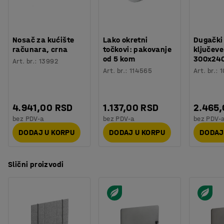
Nosač za kućište
Lako okretni
Dugački
računara, crna
točkovi: pakovanje
ključeve
od 5 kom
300x24
Art. br.
:
13992
Art. br.
:
114565
Art. br.
:
1
4.941,00 RSD
1.137,00 RSD
2.465
bez PDV-a
bez PDV-a
bez PDV-
DODAJ U KORPU
DODAJ U KORPU
DODAJ
Slični proizvodi