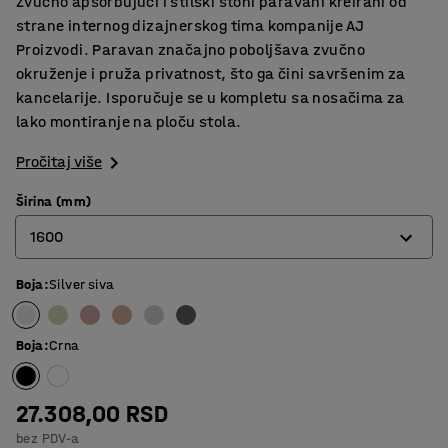
Zvučno apsorbujući i stilski stoni paravani kreirani od
strane internog dizajnerskog tima kompanije AJ
Proizvodi. Paravan značajno poboljšava zvučno
okruženje i pruža privatnost, što ga čini savršenim za
kancelarije. Isporučuje se u kompletu sa nosačima za
lako montiranje na ploču stola.
Pročitaj više
Širina (mm)
1600
Boja
:
Silver siva
600
800
Boja
:
Crna
1000
1200
27.308,00 RSD
bez PDV-a
1400