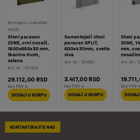
Dostupno u nekoliko
opcija
Stoni paravan
Samostojeći stoni
Stoni p
ZONE, crni nosači,
paravan SPLIT,
ZONE, 1
1600x650x30 mm,
600x430mm, svetlo
mm, svet
tkanina Hush,
siva
nosači
zelena
Art. br.
:
124061
Art. br.
:
1
Art. br.
:
1211515
3.417,00 RSD
19.711
29.112,00 RSD
bez PDV-a
bez PDV-
bez PDV-a
DODAJ U KORPU
DODAJ
DODAJ U KORPU
KONTAKTIRAJTE NAS