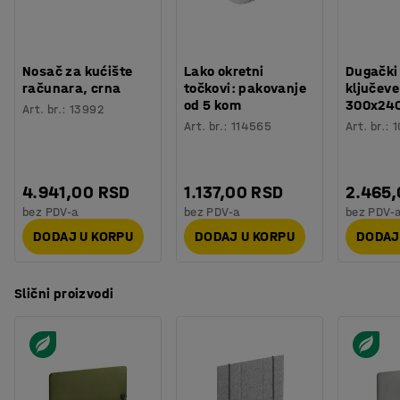
Nosač za kućište
Lako okretni
Dugački
računara, crna
točkovi: pakovanje
ključeve
od 5 kom
300x24
Art. br.
:
13992
Art. br.
:
114565
Art. br.
:
1
4.941,00 RSD
1.137,00 RSD
2.465
bez PDV-a
bez PDV-a
bez PDV-
DODAJ U KORPU
DODAJ U KORPU
DODAJ
Slični proizvodi