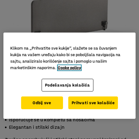
Klikom na „Prihvatite sve kukije“, slažete se sa čuvanjem
kukija na vašem uređaju kako bi se poboljšala navigacija na
sajtu, analiziralo korišćenje sajta i pomoglo u našim
marketinškim naporima.
Cooke policy
Slični proizvodi
Podešavanja kolačića
Odbij sve
Prihvati sve kolačiće
Efektivna apsorpcija buke
Isporučuje se u kompletu sa nosačima
Elegantan i stilski dizajn