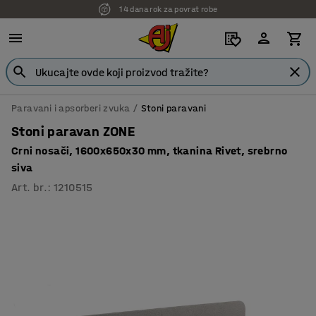
7 godina garancije
Paravani i apsorberi zvuka
Stoni paravani
Stoni paravan ZONE
Crni nosači, 1600x650x30 mm, tkanina Rivet, srebrno
siva
Art. br.
:
1210515