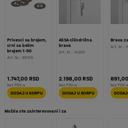
se prodaju zasebno.
Broj vrata
:
8
Broj sekcija
:
2
Preporučen broj osoba potrebnih za montažu
:
1
Orijentaciono vreme potrebno za montažu
:
15
Min
Težina
:
46,01
kg
Montaža
:
Sklopljeno
Privesci sa brojem,
ASSA cilindrična
Brava z
crni sa belim
brava
Testiranje
:
EN 16121:2023
Art. br.
:
1
brojem 1-50
Art. br.
:
14200
Art. br.
:
80125
1.747,00 RSD
2.198,00 RSD
891,0
bez PDV-a
bez PDV-a
bez PDV-
DODAJ U KORPU
DODAJ U KORPU
DODAJ
Možda ste zainteresovani i za