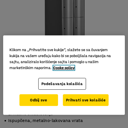
Klikom na „Prihvatite sve kukije“, slažete se sa čuvanjem
kukija na vašem uređaju kako bi se poboljšala navigacija na
sajtu, analiziralo korišćenje sajta i pomoglo u našim
marketinškim naporima.
Cooke policy
Podešavanja kolačića
Odbij sve
Prihvati sve kolačiće
4 vertikalna odeljka
Efikasno skladištenje
Ispupčena, metalno-lakovana vrata