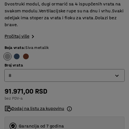
Dvostruki modul, dugi ormarić sa 4 ispupčenih vrata na
svakom modulu.Ventilacijske rupe su na dnu i vrhu.Svaki
odeljak ima stoper za vrata i fioku za vrata.Dolazi bez
brave.
Pročitaj više
Boja vrata
:
Siva metalik
Broj vrata
8
91.971,00 RSD
8
bez PDV-a
12
Dodaj na listu za kupovinu
16
Garancija od 7 godina