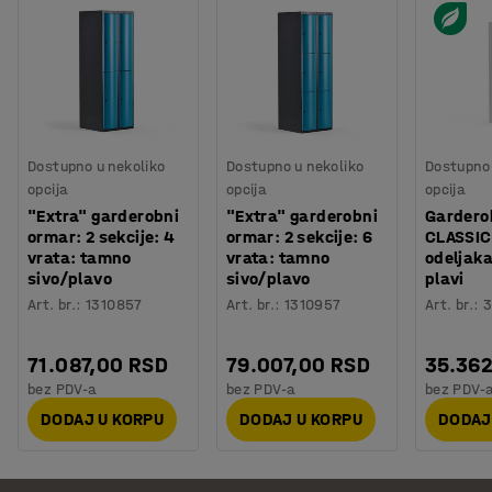
Dostupno u nekoliko
Dostupno u nekoliko
Dostupno 
opcija
opcija
opcija
"Extra" garderobni
"Extra" garderobni
Gardero
ormar: 2 sekcije: 4
ormar: 2 sekcije: 6
CLASSIC
vrata: tamno
vrata: tamno
odeljaka
sivo/plavo
sivo/plavo
plavi
Art. br.
:
1310857
Art. br.
:
1310957
Art. br.
:
3
71.087,00 RSD
79.007,00 RSD
35.36
bez PDV-a
bez PDV-a
bez PDV-
DODAJ U KORPU
DODAJ U KORPU
DODAJ