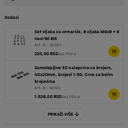
Dodaci
Set vijaka za ormariće, 8 vijaka M6x8 + 8
navrtki M6
Art. br.: 24051
220,00 RSD
bez PDV-a
Samolepljive 3D nalepnice sa brojem,
40x20mm, brojevi 1-50. Crne sa belim
brojevima
Art. br.: 80122
1.526,00 RSD
bez PDV-a
PRIKAŽI VIŠE