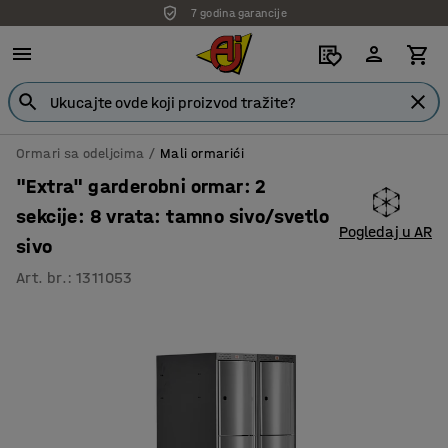
7 godina garancije
Ormari sa odeljcima
Mali ormarići
"Extra" garderobni ormar: 2
sekcije: 8 vrata: tamno sivo/svetlo
Pogledaj u AR
sivo
Art. br.
:
1311053