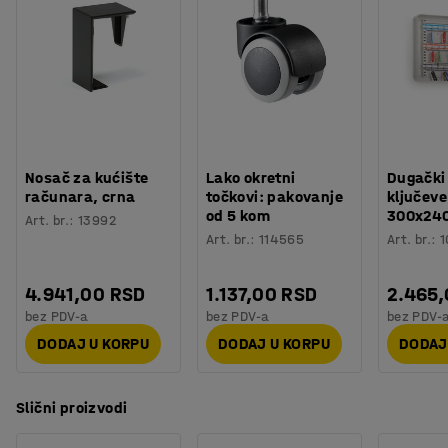
Nosač za kućište
Lako okretni
Dugački
računara, crna
točkovi: pakovanje
ključeve
od 5 kom
300x24
Art. br.
:
13992
Art. br.
:
114565
Art. br.
:
1
4.941,00 RSD
1.137,00 RSD
2.465
bez PDV-a
bez PDV-a
bez PDV-
DODAJ U KORPU
DODAJ U KORPU
DODAJ
Slični proizvodi