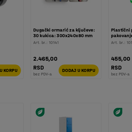
:
Dugački ormarić za ključeve:
Plastični 
30 kukica: 300x240x80 mm
pakovanje
Art. br.
:
10141
Art. br.
:
10
2.465,00
455,00
RSD
RSD
U KORPU
DODAJ U KORPU
bez PDV-a
bez PDV-a