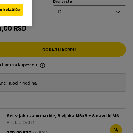
Broj vrata
iva metalik
ve kolačiće
12
4,00 RSD
8
12
DODAJ U KORPU
16
 listu za kupovinu
ncija od 7 godina
Set vijaka za ormariće, 8 vijaka M6x8 + 8 navrtki M6
Art. br.: 24051
220,00 RSD
bez PDV-a