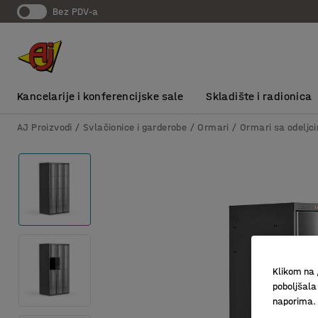
bez PDV-a
Kancelarije i konferencijske sale
Skladište i radionica
AJ Proizvodi
Svlačionice i garderobe
Ormari
Ormari sa odeljc
Klikom na 
poboljšala
naporima.