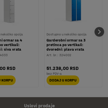
nekoliko opcija
Dostupno u nekoliko opcija
i ormar sa 4
Garderobni ormar sa 3
o vertikali:
pretinca po vertikali:
i: siva vrata
dvoredni: plava vrata
4033
Art. br.
:
324002
,00 RSD
51.238,00 RSD
bez PDV-a
U KORPU
DODAJ U KORPU
Uslovi prodaje