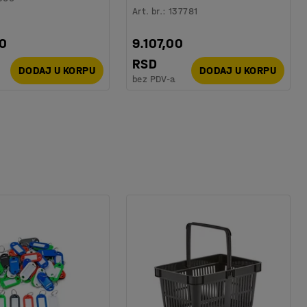
Art. br.
:
137781
00
9.107,00
RSD
DODAJ U KORPU
DODAJ U KORPU
bez PDV-a