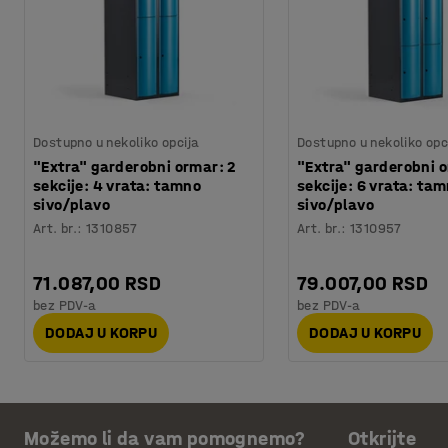
Dostupno u nekoliko opcija
Dostupno u nekoliko opc
"Extra" garderobni ormar: 2
"Extra" garderobni o
sekcije: 4 vrata: tamno
sekcije: 6 vrata: ta
sivo/plavo
sivo/plavo
Art. br.
:
1310857
Art. br.
:
1310957
71.087,00 RSD
79.007,00 RSD
bez PDV-a
bez PDV-a
DODAJ U KORPU
DODAJ U KORPU
Možemo li da vam pomognemo?
Otkrijte