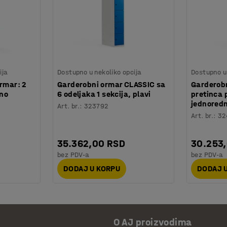
ija
Dostupno u nekoliko opcija
Dostupno u 
rmar: 2
Garderobni ormar CLASSIC sa
Garderobn
mno
6 odeljaka 1 sekcija, plavi
pretinca p
jednoredn
Art. br.
:
323792
Art. br.
:
32
35.362,00 RSD
30.253
bez PDV-a
bez PDV-a
DODAJ U KORPU
DODAJ 
O AJ proizvodima