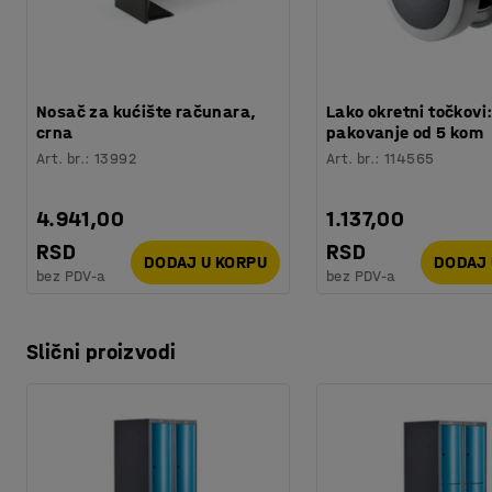
Nosač za kućište računara,
Lako okretni točkovi
crna
pakovanje od 5 kom
Art. br.
:
13992
Art. br.
:
114565
4.941,00
1.137,00
RSD
RSD
DODAJ U KORPU
DODAJ 
bez PDV-a
bez PDV-a
Slični proizvodi