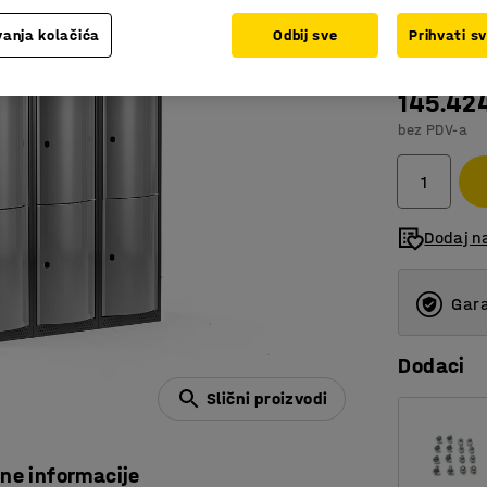
Boja vrata
:
S
anja kolačića
Odbij sve
Prihvati s
145.42
bez PDV-a
Dodaj na
Gara
Dodaci
Slični proizvodi
čne informacije