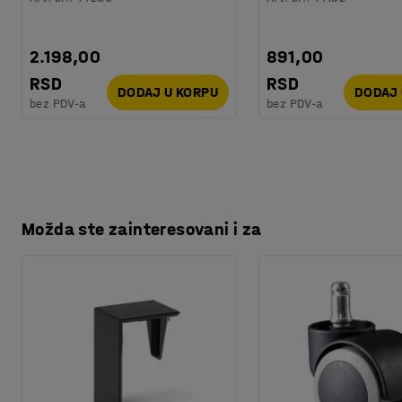
2.198,00
891,00
RSD
RSD
DODAJ U KORPU
DODAJ 
bez PDV-a
bez PDV-a
Možda ste zainteresovani i za