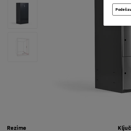
Podešav
Rezime
Klju