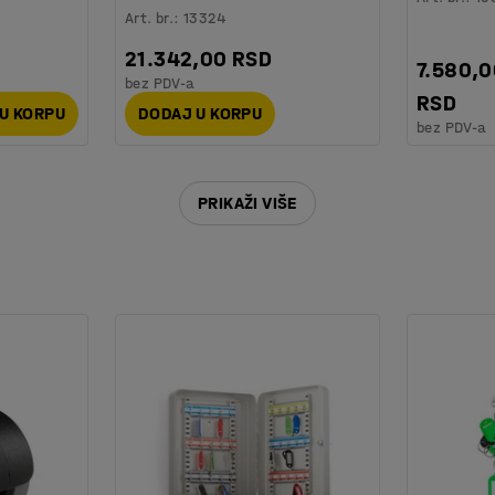
Art. br.
:
13324
21.342,00 RSD
7.580,
bez PDV-a
RSD
U KORPU
DODAJ U KORPU
bez PDV-a
PRIKAŽI VIŠE