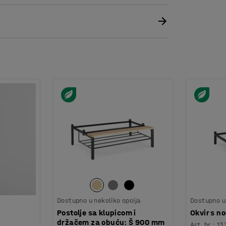
prodaju zasebno.
Dostupno u nekoliko opcija
Dostupno u 
Postolje sa klupicom i
Okvir s 
držačem za obuću: Š 900 mm
Art. br.
:
13