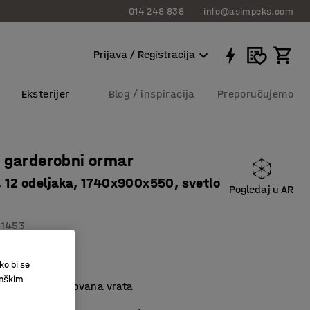
014 248 838
info@asimpeks.com
Prijava / Registracija
Eksterijer
Blog / inspiracija
Preporučujemo
 garderobni ormar
e, 12 odeljaka, 1740x900x550, svetlo
Pogledaj u AR
11453
lna odeljka
ko bi se
skladištenje
inškim
a, metalno-lakovana vrata