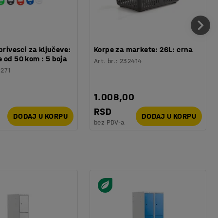
privesci za ključeve:
Korpe za markete: 26L: crna
 od 50 kom : 5 boja
Art. br.
:
232414
1271
1.008,00
RSD
DODAJ U KORPU
DODAJ U KORPU
bez PDV-a