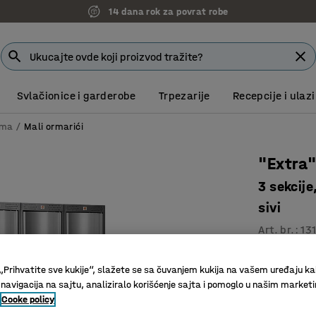
7 godina garancije
Svlačionice i garderobe
Trpezarije
Recepcije i ulazi
ima
Mali ormarići
"Extra"
3 sekcij
sivi
Art. br.
:
13
4 vertika
„Prihvatite sve kukije“, slažete se sa čuvanjem kukija na vašem uređaju ka
Efikasno 
 navigacija na sajtu, analiziralo korišćenje sajta i pomoglo u našim market
Ispupčen
Cooke policy