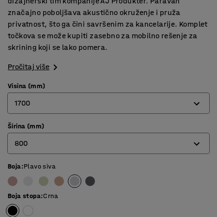
dizajnerski tim kompanije AJ Produkter. Paravan
značajno poboljšava akustično okruženje i pruža
privatnost, što ga čini savršenim za kancelarije. Komplet
točkova se može kupiti zasebno za mobilno rešenje za
skrining koji se lako pomera.
Pročitaj više
Visina (mm)
1700
Širina (mm)
1360
800
1700
Boja
:
Plavo siva
800
1000
Boja stopa
:
Crna