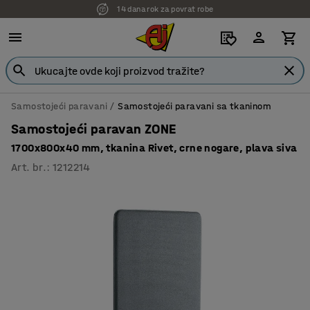
14 dana rok za povrat robe
7 godina garancije
Samostojeći paravani
Samostojeći paravani sa tkaninom
Samostojeći paravan ZONE
1700x800x40 mm, tkanina Rivet, crne nogare, plava siva
Art. br.
:
1212214