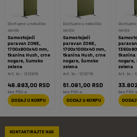
Dostupno u nekoliko
Dostupno u nekoliko
Dostupno 
opcija
opcija
opcija
Samostojeći
Samostojeći
Samosto
paravan ZONE,
paravan ZONE,
paravan
1700x800x40 mm,
1700x1000x40 mm,
1360x8
tkanina Hush, crne
tkanina Hush, crne
tkanina
nogare, šumsko
nogare, šumsko
nogare,
zelena
zelena
zelena
Art. br.
:
1212615
Art. br.
:
1212715
Art. br.
:
1
48.883,00 RSD
51.081,00 RSD
33.80
bez PDV-a
bez PDV-a
bez PDV-
DODAJ U KORPU
DODAJ U KORPU
DODAJ
KONTAKTIRAJTE NAS