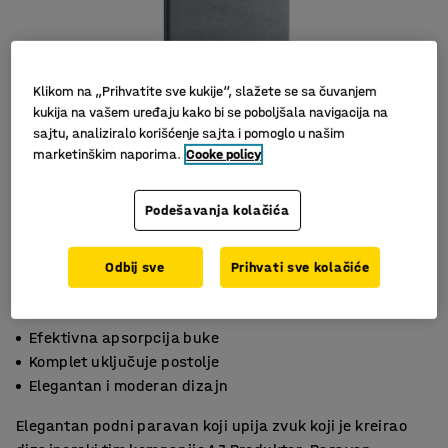
Klikom na „Prihvatite sve kukije“, slažete se sa čuvanjem
kukija na vašem uređaju kako bi se poboljšala navigacija na
sajtu, analiziralo korišćenje sajta i pomoglo u našim
marketinškim naporima.
Cooke policy
Podešavanja kolačića
Odbij sve
Prihvati sve kolačiće
Efektivna apsorpcija buke
Komplet uključuje postolje
Elegantan i moderan dizajn
Elegantan podni paravan koji upija zvuk koji je kreirao