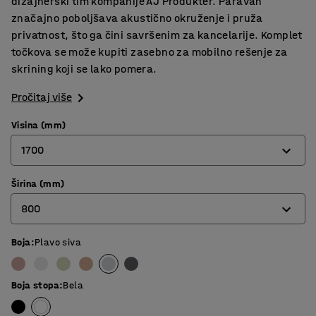
dizajnerski tim kompanije AJ Produkter. Paravan
značajno poboljšava akustično okruženje i pruža
privatnost, što ga čini savršenim za kancelarije. Komplet
točkova se može kupiti zasebno za mobilno rešenje za
skrining koji se lako pomera.
Pročitaj više
Visina (mm)
1700
Širina (mm)
1360
800
1700
Boja
:
Plavo siva
800
1000
Boja stopa
:
Bela