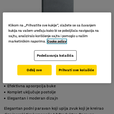
Klikom na „Prihvatite sve kukije“, slažete se sa čuvanjem
kukija na vašem uređaju kako bi se poboljšala navigacija na
sajtu, analiziralo korišćenje sajta i pomoglo u našim
marketinškim naporima.
Cooke policy
Slični proizvodi
Podešavanja kolačića
Odbij sve
Prihvati sve kolačiće
Efektivna apsorpcija buke
Komplet uključuje postolje
Elegantan i moderan dizajn
Elegantan podni paravan koji upija zvuk koji je kreirao