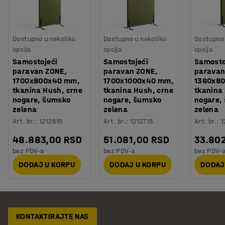
Dostupno u nekoliko
Dostupno u nekoliko
Dostupno 
opcija
opcija
opcija
Samostojeći
Samostojeći
Samosto
paravan ZONE,
paravan ZONE,
paravan
1700x800x40 mm,
1700x1000x40 mm,
1360x8
tkanina Hush, crne
tkanina Hush, crne
tkanina
nogare, šumsko
nogare, šumsko
nogare,
zelena
zelena
zelena
Art. br.
:
1212615
Art. br.
:
1212715
Art. br.
:
1
48.883,00 RSD
51.081,00 RSD
33.80
bez PDV-a
bez PDV-a
bez PDV-
DODAJ U KORPU
DODAJ U KORPU
DODAJ
KONTAKTIRAJTE NAS