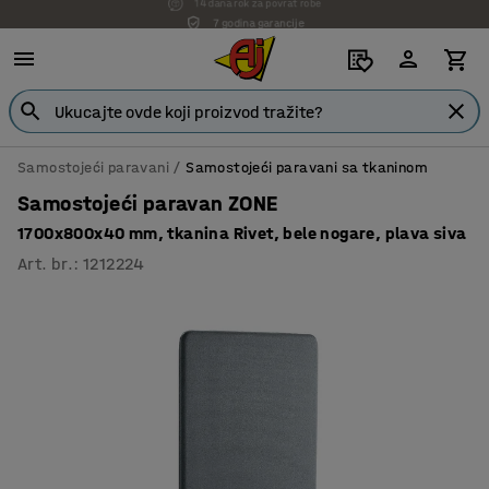
7 godina garancije
Samostojeći paravani
Samostojeći paravani sa tkaninom
Samostojeći paravan ZONE
1700x800x40 mm, tkanina Rivet, bele nogare, plava siva
Art. br.
:
1212224