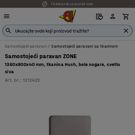
14 dana rok za povrat robe
7 godina garancije
Samostojeći paravani
Samostojeći paravani sa tkaninom
Samostojeći paravan ZONE
1360x800x40 mm, tkanina Hush, bele nogare, svetlo
siva
Art. br.
:
1212422