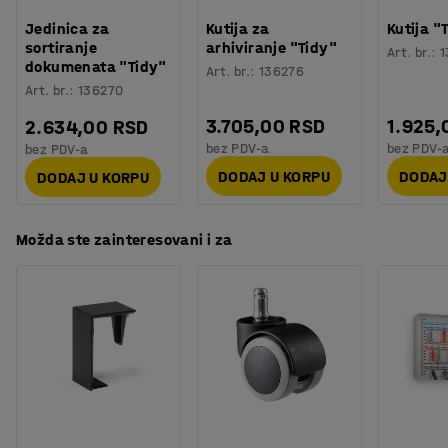
Orijentaciono vreme potrebno za montažu
:
20
Min
visinske razlike.
Jedinica za
Kutija za
Kutija "
Težina
:
18
kg
sortiranje
arhiviranje "Tidy"
Art. br.
:
1
Montaža
:
Potrebno je sklapanje
dokumenata "Tidy"
Paravani su napravljeni od čvrstog drvenog okvira sa
Art. br.
:
136276
Testiranje
:
ISO 354, EN 1023-2, EN 1023-3, EN 1023-1
Art. br.
:
136270
punjenjem od kamene vune koji upija zvuk i obloženi su
Kvalitet & eko oznaka
:
Möbelfakta 120250124
izdržljivom tkaninom. Tkanina ima sertifikat Oeko-Tek.
3.705,00 RSD
1.925,
2.634,00 RSD
bez PDV-a
bez PDV-
bez PDV-a
DODAJ U KORPU
DODAJ
DODAJ U KORPU
Možda ste zainteresovani i za