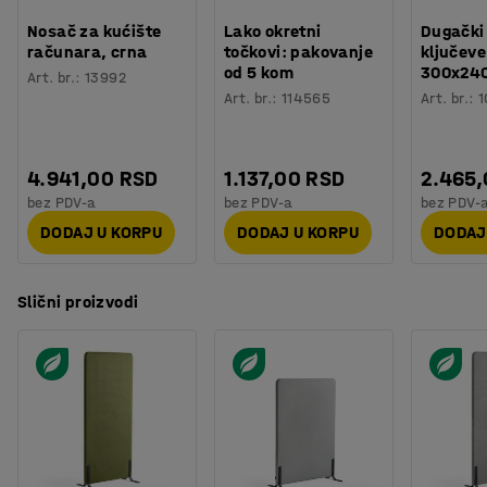
Nosač za kućište
Lako okretni
Dugački
računara, crna
točkovi: pakovanje
ključeve
od 5 kom
300x24
Art. br.
:
13992
Art. br.
:
114565
Art. br.
:
1
4.941,00 RSD
1.137,00 RSD
2.465
bez PDV-a
bez PDV-a
bez PDV-
DODAJ U KORPU
DODAJ U KORPU
DODAJ
Slični proizvodi