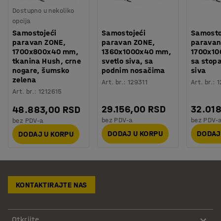
Dostupno u nekoliko
opcija
Samostojeći
Samostojeći
Samosto
paravan ZONE,
paravan ZONE,
paravan
1700x800x40 mm,
1360x1000x40 mm,
1700x1
tkanina Hush, crne
svetlo siva, sa
sa stop
nogare, šumsko
podnim nosačima
siva
zelena
Art. br.
:
129311
Art. br.
:
1
Art. br.
:
1212615
29.156,00 RSD
32.01
48.883,00 RSD
bez PDV-a
bez PDV-
bez PDV-a
DODAJ U KORPU
DODAJ
DODAJ U KORPU
KONTAKTIRAJTE NAS
Otkrijte