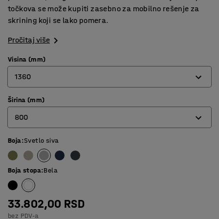
točkova se može kupiti zasebno za mobilno rešenje za
skrining koji se lako pomera.
Pročitaj više
Visina (mm)
1360
Širina (mm)
1360
800
1700
Boja
:
Svetlo siva
800
1000
Boja stopa
:
Bela
33.802,00 RSD
bez PDV-a