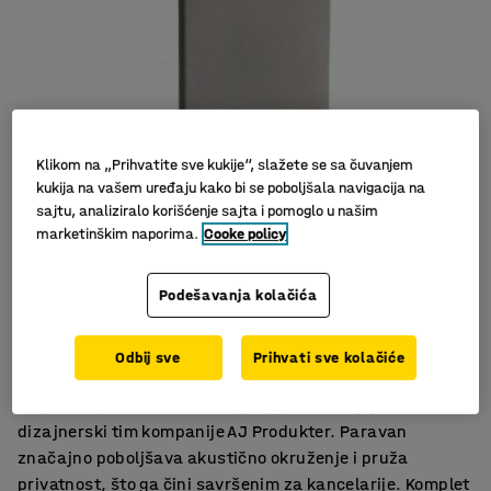
Klikom na „Prihvatite sve kukije“, slažete se sa čuvanjem
kukija na vašem uređaju kako bi se poboljšala navigacija na
sajtu, analiziralo korišćenje sajta i pomoglo u našim
marketinškim naporima.
Cooke policy
Slični proizvodi
Podešavanja kolačića
Efektivna apsorpcija buke
Komplet uključuje postolje
Odbij sve
Prihvati sve kolačiće
Elegantan i moderan dizajn
Elegantan podni paravan koji upija zvuk koji je kreirao
dizajnerski tim kompanije AJ Produkter. Paravan
značajno poboljšava akustično okruženje i pruža
privatnost, što ga čini savršenim za kancelarije. Komplet